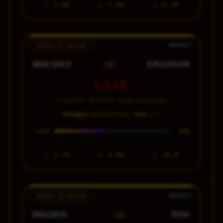
1.60
5.00
6.50
1
X
2
BABAK 32 BESAR
MEKSIKO
EKUADOR
VS
LIVE
01 Juli 2026 · 08:00 WIB · Stadion Kota Meksiko
Prediksi:
MEKSIKO Win ·
Skor:
2-1
44%
CONF
1.28
8.00
20.0
1
X
2
BABAK 32 BESAR
INGGRIS
RDK
VS