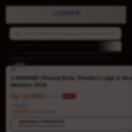
CAWAN88
CAWAN88 LINK
CAWAN88 LOGIN
AGEN B
CAWAN88
-
JUDI BOLA
-
AGEN BOLA
-
MIX PARLAY
-
LINK JUDI BOLA
-
CAWAN88 | Ruang Bola, Prediksi Laga & Akses Member 2026
1/6
CAWAN88 | Ruang Bola, Prediksi Laga & Ak
Member 2026
Rp 10.000
Rp 50.000
-88%
Terjual 2
CAWAN88
SKU:
CAWAN88
AGEN BOLA TERPERCAYA
💳
MIX PARLAY PIALA DUNIA 2026