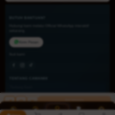
BUTUH BANTUAN?
Hubungi kami melalui Official WhatsApp interaktif
sekarang.
Kirim Pesan
Ikuti kami:
TENTANG CAWAN88
Tentang Kami
Kontak Kami
Lokasi Toko
Beli Sekarang
Rp 20.789.000
FAQ
TERNAK BOLA ©
2026
PT TERNAK-BOLA. All rights reserved.
PROMO
LOGIN
WHATSAPP
LIVE CHAT
DAFTAR
CAWAN88