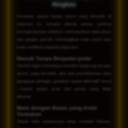
Ringkas
Gunakan hanya tautan resmi yang tersedia di
halaman ini. Simpan alamat utama, periksa
kembali domain sebelum memasukkan data akun,
dan jangan pernah membagikan kata sandi atau
kode verifikasi kepada siapa pun.
Masuk Tanpa Berputar-putar
Tombol login membawa member langsung ke jalur
akses yang tersedia. Jika ada pemeliharaan atau
gangguan jaringan, gunakan tautan alternatif resmi
—bukan tautan acak dari pesan yang tidak
dikenal.
Main dengan Batas yang Anda
Tentukan
Sepak bola seharusnya tetap menjadi hiburan.