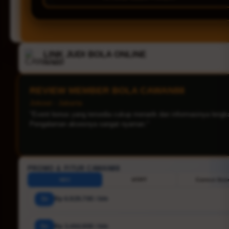
LINK JUDI BOLA ONLINE
Verified
REVIEW MEMBER BOLA CAWAN88
Dedy - Bandung
"Saya suka karena bisa mengakses platform melalui smartphone 
saja. Navigasinya sederhana dan mudah dipahami."
PROMO & FITUR CAWAN88
HDC
HT/FT
Correct Sco
3x
Rp 6.929.700 / bln
6x
Rp 3.464.900 / bln