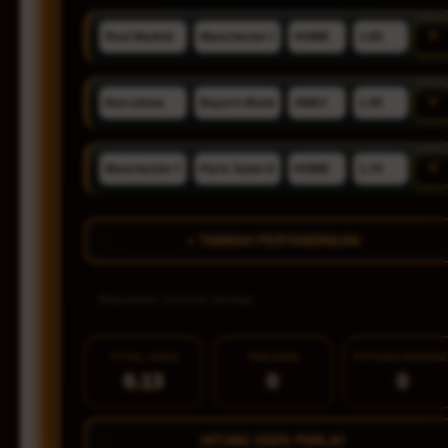
×
×
×
+ TAMBAH PERTANDINGAN
TOTAL ODDS
TARUHAN
POTENSI MENAN
6.13
0
0
HITUNG ODDS PARLAY