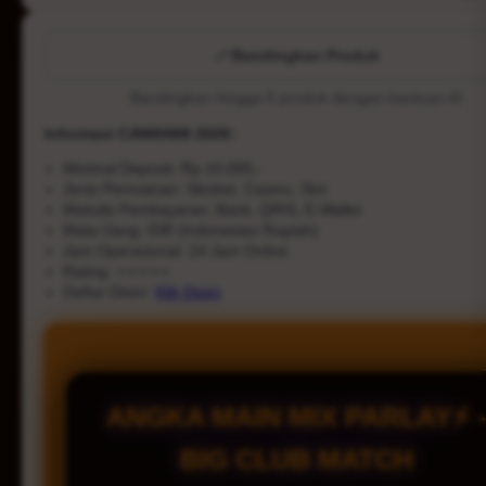
Bandingkan Produk
Bandingkan hingga 5 produk dengan bantuan AI
Informasi CAWAN88 2026:
Minimal Deposit: Rp.10.000,-
Jenis Permainan: Sbobet, Casino, Slot
Metode Pembayaran: Bank, QRIS, E-Wallet
Mata Uang: IDR (Indonesian Rupiah)
Jam Operasional: 24 Jam Online
Rating: ⭐⭐⭐⭐⭐
Daftar Disini:
Klik Disini
ANGKA MAIN MIX PARLAY⚡ -
BIG CLUB MATCH