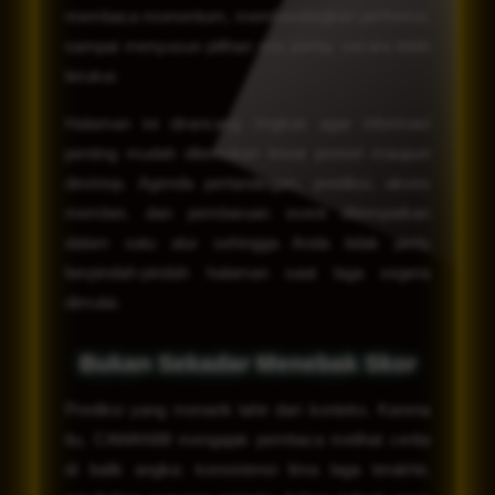
membaca momentum, membandingkan performa,
sampai menyusun pilihan mix parlay secara lebih
terukur.
Halaman ini dirancang ringkas agar informasi
penting mudah ditemukan lewat ponsel maupun
desktop. Agenda pertandingan, prediksi, akses
member, dan pembaruan event ditempatkan
dalam satu alur sehingga Anda tidak perlu
berpindah-pindah halaman saat laga segera
dimulai.
Bukan Sekadar Menebak Skor
Prediksi yang menarik lahir dari konteks. Karena
itu, CAWAN88 mengajak pembaca melihat cerita
di balik angka: konsistensi lima laga terakhir,