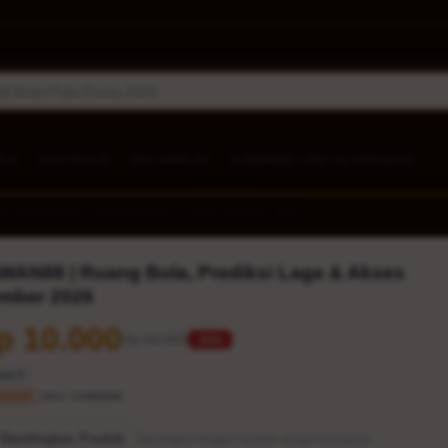
LA
JUDI BOLA
MIX PARLAY
CAWAN88 LINK ALTERNATIF
 | Ruang Bola, Prediksi Laga & Akses Member 2026
WAN88 | Ruang Bola, Prediksi Laga & Akses
mber 2026
p 10.000
Rp 50.000
-88%
ual 2
WAN88
SKU:
CAWAN88
Bandingkan Produk
Bandingkan hingga 5 produk dengan bantuan AI