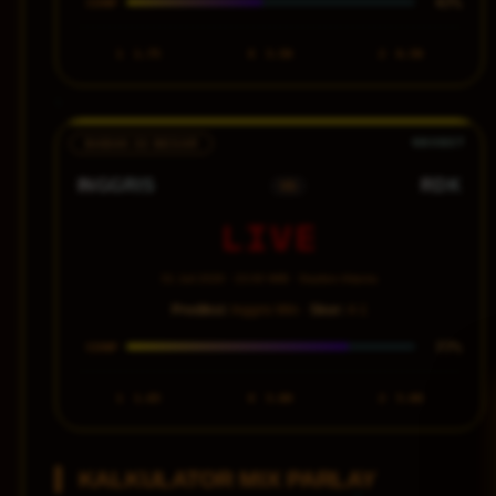
47%
CONF
1
1.75
X
3.50
2
6.50
BABAK 32 BESAR
INGGRIS
RDK
VS
LIVE
01 Juli 2026 · 23:00 WIB · Stadion Atlanta
Prediksi:
Inggris Win ·
Skor:
4-1
77%
CONF
1
1.65
X
3.80
2
5.00
KALKULATOR MIX PARLAY