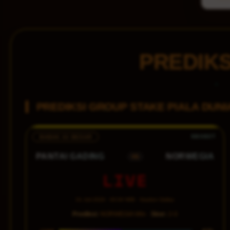
PREDIKS
PREDIKSI GROUP STAKE PIALA DUNI
BABAK 32 BESAR
PANTAI GADING
NORWEGIA
VS
LIVE
01 Juli 2026 · 00:00 WIB · Stadion Dallas
Prediksi:
NORWEGIA Win ·
Skor:
2-0