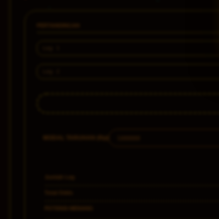
PERTANDINGAN
MODAL TARUHAN (Rp)
Jumlah Leg
Total Odds
POTENSI MENANG