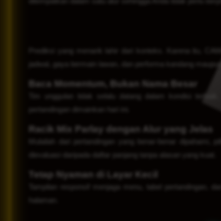
ditempatkan dalam satu alur sehingga Anda tidak perlu berp
Prediksi yang menarik lahir dari konteks. Karena itu, CA
jadwal, gaya bermain lawan, dan performa kandang maupun
Baca Momentum, Bukan Nama Besar
Tim unggulan tidak selalu datang dalam kondisi terbaik
pertandingan dimainkan hari ini.
Racik Mix Parlay dengan Alur yang Jelas
Mulailah dari pertandingan yang benar-benar dipahami, p
dievaluasi daripada daftar panjang tanpa alasan yang kuat.
Tetap Nyaman di Layar Kecil
Tampilan responsif menjaga menu, tabel pertandingan, d
halaman.