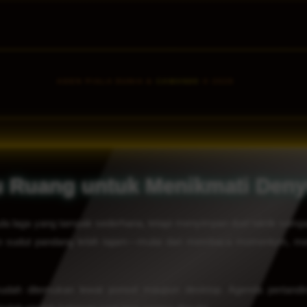
AGEN PIALA DUNIA &
CAWAN88
© 2026
 Ruang untuk Menikmati Deny
la laga yang tampak sederhana, tetapi menyimpan duel taktik sampai 
ngan sudut pandang lebih tajam—mulai dari membaca momentum, m
 mudah ditemukan lewat ponsel maupun desktop. Agenda pertand