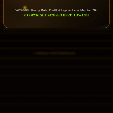
CAWAN88 | Ruang Bola, Prediksi Laga & Akses Member 2026
© COPYRIGHT 2026 SEO HNST | CAWAN88
+ TAMBAH PERTANDINGAN