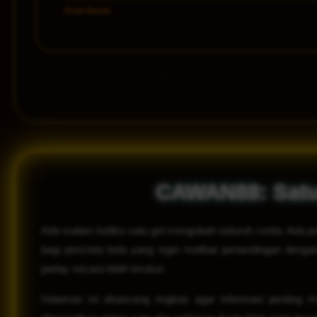
Profit Bersih
CAWAN88: Satu
Ada malam ketika satu gol mengubah seluruh cerita. Ada pu
bagi pencinta bola yang ingin melihat pertandingan de
parlay secara lebih terukur.
Halaman ini dirancang ringkas agar informasi penting