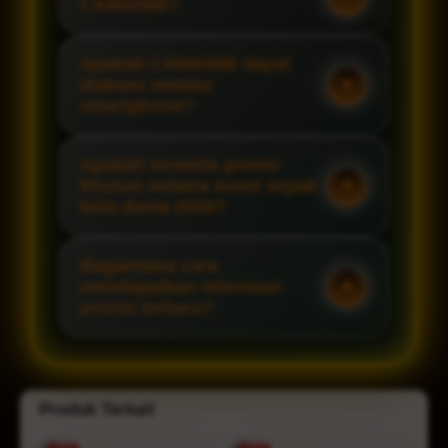
CAWAN88?
Apakah CAWAN88 dapat
diakses melalui
smartphone?
Apakah tersedia promo
khusus selama event sepak
bola dunia 2026?
Bagaimana cara
mendapatkan informasi
promo terbaru?
Produk Terkait