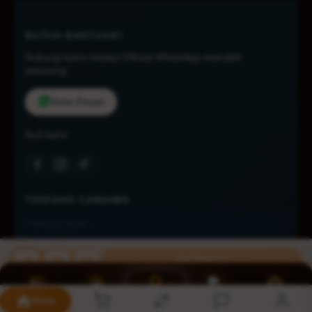
BUTUH BANTUAN?
Hubungi kami melalui Official WhatsApp interaktif
sekarang.
Kirim Pesan
Ikuti kami:
TENTANG CAWAN88
Tentang Kami
Kontak Kami
Lokasi Toko
Beli Sekarang
Rp 20.789.000
FAQ
TERNAK BOLA ©
2026
PT TERNAK-BOLA. All rights reserved.
PROMO
LOGIN
WHATSAPP
LIVE CHAT
DAFTAR
CAWAN88
Home