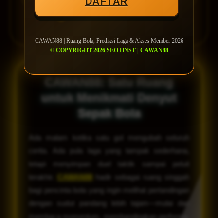
DAFTAR
AGEN PIALA DUNIA &
CAWAN88
© 2026
CAWAN88 | Ruang Bola, Prediksi Laga & Akses Member 2026
© COPYRIGHT 2026 SEO HNST | CAWAN88
CAWAN88: Satu Ruang
untuk Menikmati Denyut
Sepak Bola
Ada malam ketika satu gol mengubah seluruh
cerita. Ada pula laga yang tampak sederhana,
tetapi menyimpan duel taktik sampai peluit
terakhir.
CAWAN88
hadir sebagai ruang singgah
bagi pencinta bola yang ingin melihat pertandingan
dengan sudut pandang lebih tajam—mulai dari
membaca momentum, membandingkan performa,