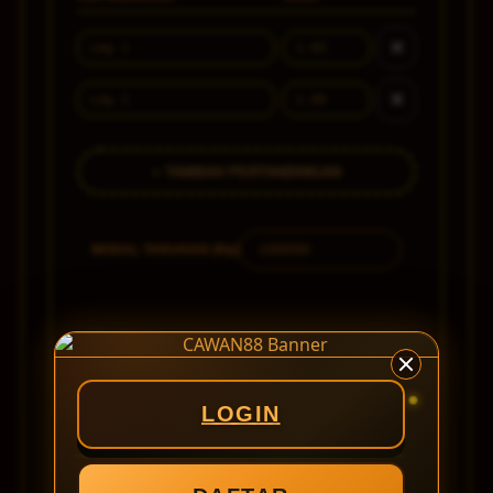
✕
✕
+ TAMBAH PERTANDINGAN
MODAL TARUHAN (Rp)
Jumlah Leg
2
Total Odds
3.30
LOGIN
POTENSI MENANG
Rp 330.000
Profit Bersih
Rp 230.000