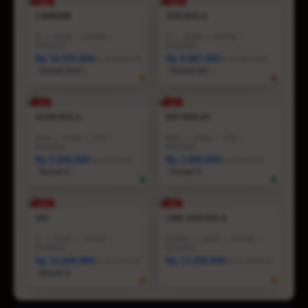
-10%
-18%
CAWAN88
JUDI BOLA
I5
|
16GB
|
512GB
|
I7
|
16GB
|
512GB
|
RTX3050
RTX5050
Rp 18.555.000
Rp 8.887.000
Rp 28.888.000
Rp 36.887.000
Terjual 200+
Terjual 20+
-1%
-3%
AGEN BOLA
MIX PARLAY
R7AI
|
16GB
|
1TB
|
R5AI
|
16GB
|
1TB
|
RTX5060
RTX5060
Rp 5.600.000
Rp 3.800.000
Rp 6.600.000
Rp 6.799.000
Terjual 6
Terjual 5
-25%
-5%
1X2
LINK JUDI BOLA
I7
|
16GB
|
512GB
|
CORE5
|
16GB
|
512GB
|
RTX5050
RTX4050
Rp 14.600.080
Rp 13.258.000
Rp 44.999.000
Rp 18.258.000
Terjual 6