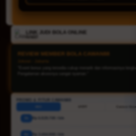
LINK JUDI BOLA ONLINE
Verified
REVIEW MEMBER BOLA CAWAN88
Dedy - Bandung
"Saya suka karena bisa mengakses platform melalui smartphone 
saja. Navigasinya sederhana dan mudah dipahami."
PROMO & FITUR CAWAN88
HDC
HT/FT
Correct Sco
3x
Rp 6.929.700 / bln
6x
Rp 3.464.900 / bln