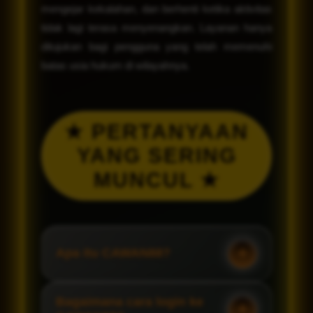
mengejar kekalahan, dan berhenti ketika aktivitas
tidak lagi terasa menyenangkan. Layanan hanya
ditujukan bagi pengguna yang telah memenuhi
batas usia hukum di wilayahnya.
★ PERTANYAAN
YANG SERING
MUNCUL ★
Apa itu CAWAN88?
Bagaimana cara login ke