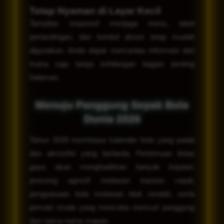
Tetap Nyaman di Layar Kecil
Tampilan responsif menjaga menu, tabel
pertandingan, dan tombol akses tetap mudah
digunakan. Anda dapat memantau informasi dari
mana saja tanpa kehilangan bagian penting
halaman.
Menuju Panggung Sepak Bola
Dunia 2026
Tahun 2026 membawa kalender bola yang padat
dan atmosfer yang berbeda. Pertemuan lintas
gaya akan menghadirkan banyak kejutan:
pressing agresif melawan transisi cepat,
penguasaan bola melawan blok rendah, serta
pemain muda yang mencoba mencuri panggung
dari nama-nama mapan.