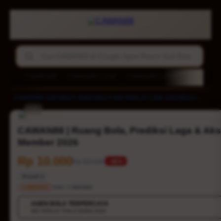
CAWAN88
CAWAN88 LINK
CAWAN88 LOGIN
AGEN B
CAWAN88
-
JUDI BOLA
-
AGEN BOLA
-
MIX PARLAY
-
LINK JUDI BOLA
-
CAWAN88 | Ruang Bola, Prediksi Laga & Akses Member 2026
1/6
CAWAN88 | Ruang Bola, Prediksi Laga & Ak
Member 2026
Rp 10.000
Rp 50.000
-88%
Terjual 2
CAWAN88
SKU:
CAWAN88
AGEN BOLA TERPERCAYA
💳
MIX PARLAY PIALA DUNIA 2026