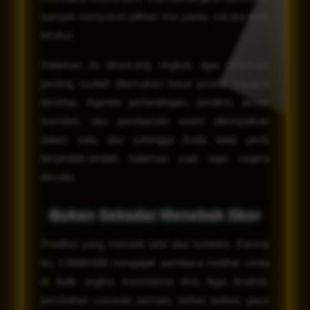
sampai menyusun pilihan mix parlay secara lebih
terukur.
Halaman ini dirancang ringkas agar informasi
penting mudah ditemukan lewat ponsel maupun
desktop. Agenda pertandingan, prediksi, akses
member, dan pembaruan event ditempatkan
dalam satu alur sehingga Anda tidak perlu
berpindah-pindah halaman saat laga segera
dimulai.
Bukan Sekadar Menebak Skor
Prediksi yang menarik lahir dari konteks. Karena
itu, CAWAN88 mengajak pembaca melihat cerita
di balik angka: konsistensi lima laga terakhir,
perubahan susunan pemain, beban jadwal, gaya