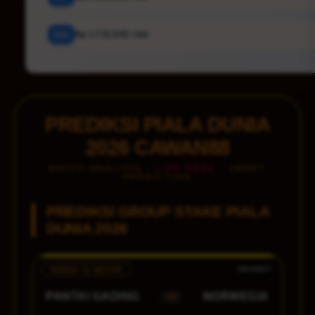
12x
Rp 1.732.500 / bln
PREDIKSI PIALA DUNIA
2026 CAWAN88
MATCH ANALYSIS ·
LIVE ODDS
· SMART
PREDICTION
PREDIKSI GROUP STAKE PIALA
DUNIA 2026
BABAK 32 BESAR
PANTAI GADING
NORWEGIA
VS