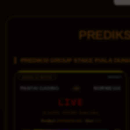
PREDIKS
PREDIKSI GROUP STAKE PIALA DUNI
BABAK 32 BESAR
PANTAI GADING
NORWEGIA
VS
LIVE
01 Juli 2026 · 00:00 WIB · Stadion Dallas
Prediksi:
NORWEGIA Win ·
Skor:
2-0