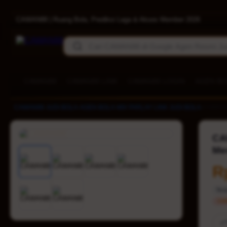
CAWAN88 | Ruang Bola, Prediksi Laga & Akses Member 2026
CAWAN88
CAWAN88 LINK
CAWAN88 LOGIN
AGEN BO
CAWAN88
-
JUDI BOLA
-
AGEN BOLA
-
MIX PARLAY
-
LINK JUDI BOLA
-
CAWAN88
CA
Me
R
Terj
CA