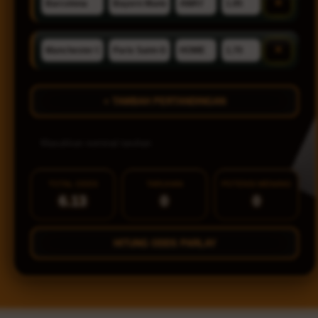
×
×
+ TAMBAH PERTANDINGAN
TOTAL ODDS
TARUHAN
POTENSI MENANG
6.13
0
0
HITUNG ODDS PARLAY