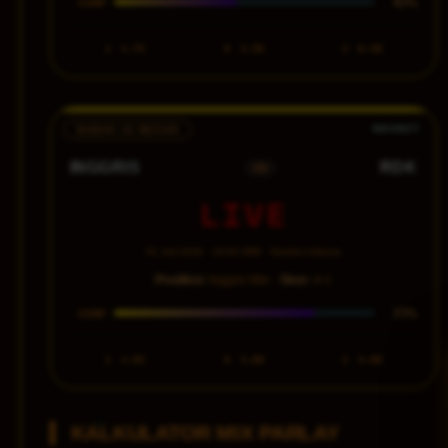
47%
CONF
1
1.75
X
3.50
2
6.50
BABAK 32 BESAR
INGGRIS
RDK
VS
LIVE
01 Juli 2026 · 23:00 WIB · Stadion Atlanta
Prediksi:
Inggris Win ·
Skor:
4-1
77%
CONF
1
1.65
X
3.80
2
5.00
KALKULATOR MIX PARLAY