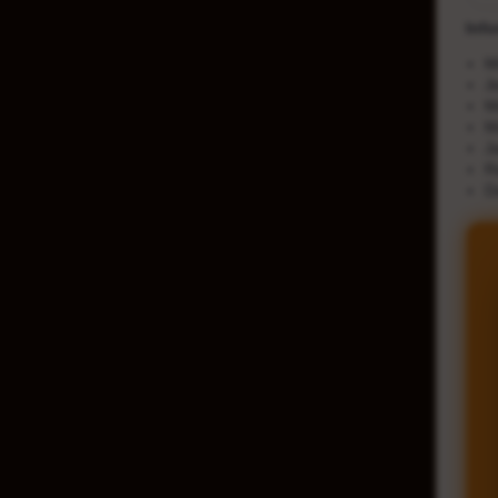
Inf
M
J
M
M
J
R
D