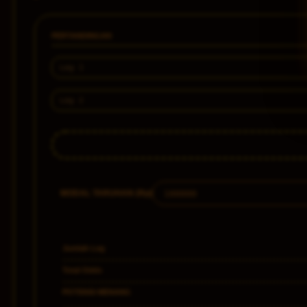
PERTANDINGAN
MODAL TARUHAN (Rp)
Jumlah Leg
Total Odds
POTENSI MENANG