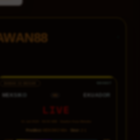
CAWAN88
BABAK 32 BESAR
MEKSIKO
EKUADOR
VS
LIVE
01 Juli 2026 · 08:00 WIB · Stadion Kota Meksiko
Prediksi:
MEKSIKO Win ·
Skor:
2-1