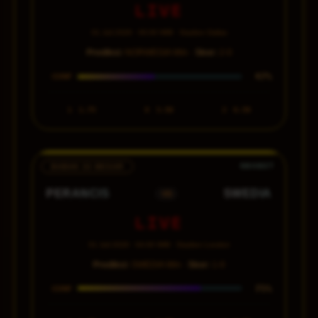
LIVE
01 Juli 2026 · 00:00 WIB · Stadion Dallas
Prediksi:
NORWEGIA Win ·
Skor:
2-0
47%
CONF
1
1.75
X
3.50
2
6.50
BABAK 32 BESAR
PERANCIS
SWEDIA
VS
LIVE
01 Juli 2026 · 04:00 WIB · Stadion London
Prediksi:
SWEDIA Win ·
Skor:
1-0
75%
CONF