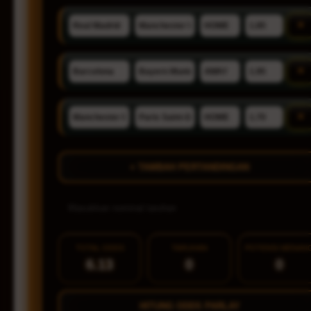
×
×
×
+ TAMBAH PERTANDINGAN
TOTAL ODDS
TARUHAN
POTENSI MENAN
6.13
0
0
HITUNG ODDS PARLAY