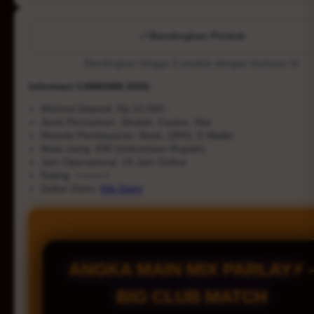
Bandingkan Produk
Bandingkan hingga 5 produk dengan bantuan AI
Informasi CAWAN88 2026:
Minimal Deposit: Rp.10.000,-
Jenis Permainan: Sbobet, Casino, Slot
Metode Pembayaran: Bank, QRIS, E-Wallet
Mata Uang: IDR (Indonesian Rupiah)
Jam Operasional: 24 Jam Online
Rating: ⭐⭐⭐⭐⭐
Daftar Disini:
Klik Disini
ANGKA MAIN MIX PARLAY⚡ -
BIG CLUB MATCH