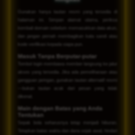
Gunakan hanya tautan resmi yang tersedia di
halaman ini. Simpan alamat utama, periksa
kembali domain sebelum memasukkan data akun,
dan jangan pernah membagikan kata sandi atau
kode verifikasi kepada siapa pun.
Masuk Tanpa Berputar-putar
Tombol login membawa member langsung ke jalur
akses yang tersedia. Jika ada pemeliharaan atau
gangguan jaringan, gunakan tautan alternatif resmi
—bukan tautan acak dari pesan yang tidak
dikenal.
Main dengan Batas yang Anda
Tentukan
Sepak bola seharusnya tetap menjadi hiburan.
Tetapkan batas waktu dan dana sejak awal, hindari