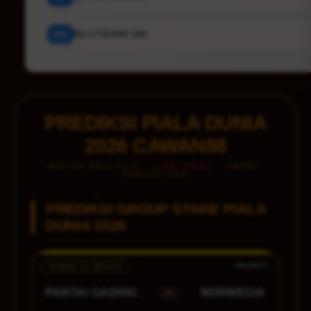
12x
Rp 1.732.500 / bln
PREDIKSI PIALA DUNIA
2026 CAWAN88
MATCH ANALYSIS ·
LIVE ODDS
· SMART
PREDICTION
PREDIKSI GROUP STAKE PIALA
DUNIA 2026
BABAK 32 BESAR
PANTAI GADING
NORWEGIA
VS