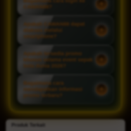
Bagaimana cara login ke
CAWAN88?
Apakah CAWAN88 dapat
diakses melalui
smartphone?
Apakah tersedia promo
khusus selama event sepak
bola dunia 2026?
Bagaimana cara
mendapatkan informasi
promo terbaru?
Produk Terkait