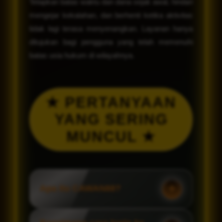
Tetapkan batas waktu dan dana sejak awal, hindari
mengejar kekalahan, dan berhenti ketika aktivitas
tidak lagi terasa menyenangkan. Layanan hanya
ditujukan bagi pengguna yang telah memenuhi
batas usia hukum di wilayahnya.
★ PERTANYAAN
YANG SERING
MUNCUL ★
Apa itu CAWAN88?