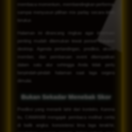
membaca momentum, membandingkan performa,
sampai menyusun pilihan mix parlay secara lebih
terukur.
Halaman ini dirancang ringkas agar informasi
penting mudah ditemukan lewat ponsel maupun
desktop. Agenda pertandingan, prediksi, akses
member, dan pembaruan event ditempatkan
dalam satu alur sehingga Anda tidak perlu
berpindah-pindah halaman saat laga segera
dimulai.
Bukan Sekadar Menebak Skor
Prediksi yang menarik lahir dari konteks. Karena
itu, CAWAN88 mengajak pembaca melihat cerita
di balik angka: konsistensi lima laga terakhir,