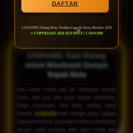
DAFTAR
AGEN PIALA DUNIA &
CAWAN88
© 2026
CAWAN88 | Ruang Bola, Prediksi Laga & Akses Member 2026
© COPYRIGHT 2026 SEO HNST | CAWAN88
CAWAN88: Satu Ruang
untuk Menikmati Denyut
Sepak Bola
Ada malam ketika satu gol mengubah seluruh
cerita. Ada pula laga yang tampak sederhana,
tetapi menyimpan duel taktik sampai peluit
terakhir.
CAWAN88
hadir sebagai ruang singgah
bagi pencinta bola yang ingin melihat pertandingan
dengan sudut pandang lebih tajam—mulai dari