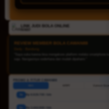
LINK JUDI BOLA ONLINE
Verified
REVIEW MEMBER BOLA CAWAN88
Dedy - Bandung
"Saya suka karena bisa mengakses platform melalui smartphone 
saja. Navigasinya sederhana dan mudah dipahami."
PROMO & FITUR CAWAN88
HDC
HT/FT
Correct Sco
3x
Rp 6.929.700 / bln
6x
Rp 3.464.900 / bln