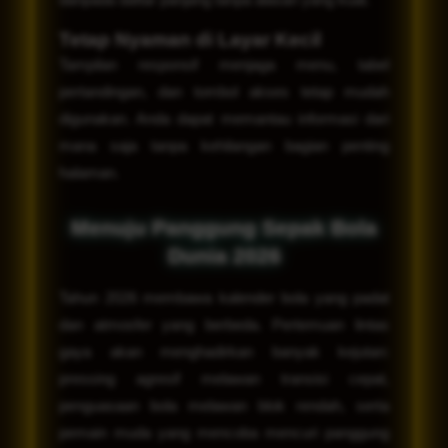
Tetap Nyaman di Layar Kecil
Tampilan responsif menjaga menu, tabel
pertandingan, dan tombol akses tetap mudah
digunakan. Anda dapat memantau informasi dari
mana saja tanpa kehilangan bagian penting
halaman.
Menuju Panggung Sepak Bola
Dunia 2026
Tahun 2026 membawa kalender bola yang padat
dan atmosfer yang berbeda. Pertemuan lintas
gaya akan menghadirkan banyak kejutan:
pressing agresif melawan transisi cepat,
penguasaan bola melawan blok rendah, serta
pemain muda yang mencoba mencuri panggung