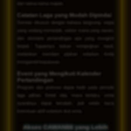
dari nama-nama mapan.
Catatan Laga yang Mudah Dipindai
Sorotan disusun dengan bahasa langsung: siapa
yang sedang menanjak, sektor mana yang rawan,
dan skenario pertandingan apa yang mungkin
terjadi. Tujuannya bukan menjanjikan hasil,
melainkan memberi pijakan sebelum Anda
mengambil keputusan.
Event yang Mengikuti Kalender
Pertandingan
Program dan promosi dapat hadir pada periode
laga pilihan. Detail nilai, masa berlaku, serta
syaratnya dapat berubah, jadi selalu baca
ketentuan aktif sebelum ikut serta.
Akses CAWAN88 yang Lebih