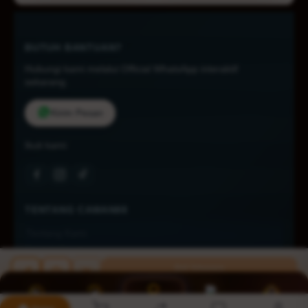
BUTUH BANTUAN?
Hubungi kami melalui Official WhatsApp interaktif
sekarang.
Kirim Pesan
Ikuti kami:
TENTANG CAWAN88
Tentang Kami
Kontak Kami
Lokasi Toko
Beli Sekarang
Rp 20.789.000
FAQ
TERNAK BOLA ©
2026
PT TERNAK-BOLA. All rights reserved.
PROMO
LOGIN
WHATSAPP
LIVE CHAT
DAFTAR
CAWAN88