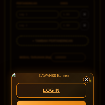
PERTANDINGAN
ODDS
✕
✕
+ TAMBAH PERTANDINGAN
MODAL TARUHAN (Rp)
Jumlah Leg
2
Total Odds
3.30
LOGIN
POTENSI MENANG
Rp 330.000
Profit Bersih
Rp 230.000