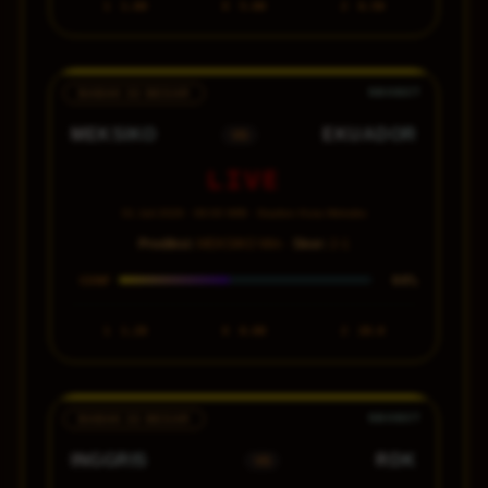
1
1.60
X
5.00
2
6.50
BABAK 32 BESAR
MEKSIKO
EKUADOR
VS
LIVE
01 Juli 2026 · 08:00 WIB · Stadion Kota Meksiko
Prediksi:
MEKSIKO Win ·
Skor:
2-1
44%
CONF
1
1.28
X
8.00
2
20.0
BABAK 32 BESAR
INGGRIS
RDK
VS