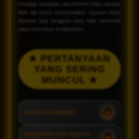
mengejar kekalahan, dan berhenti ketika aktivitas
tidak lagi terasa menyenangkan. Layanan hanya
ditujukan bagi pengguna yang telah memenuhi
batas usia hukum di wilayahnya.
★ PERTANYAAN
YANG SERING
MUNCUL ★
Apa itu CAWAN88?
Bagaimana cara login ke