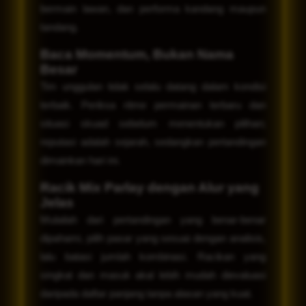
bermain lawan, dan performa kandang maupun
tandang.
Baca Momentum, Bukan Nama
Besar
Tim unggulan tidak selalu datang dalam kondisi
terbaik. Periksa ritme permainan terbaru dan
situasi skuad sebelum menentukan pilihan;
reputasi adalah sejarah, sedangkan pertandingan
dimainkan hari ini.
Racik Mix Parlay dengan Alur yang
Jelas
Mulailah dari pertandingan yang benar-benar
dipahami, pilih pasar yang sesuai dengan analisis,
lalu batasi jumlah kombinasi. Racikan yang
singkat dan masuk akal lebih mudah dievaluasi
daripada daftar panjang tanpa alasan yang kuat.