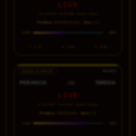
LIVE
01 Juli 2026 · 00:00 WIB · Stadion Dallas
Prediksi:
NORWEGIA Win ·
Skor:
2-0
47%
CONF
1
1.75
X
3.50
2
6.50
BABAK 32 BESAR
PERANCIS
SWEDIA
VS
LIVE
01 Juli 2026 · 04:00 WIB · Stadion London
Prediksi:
SWEDIA Win ·
Skor:
1-0
75%
CONF