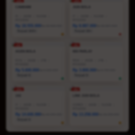
-10%
-18%
CAWAN88
JUDI BOLA
I5
|
16GB
|
512GB
|
I7
|
16GB
|
512GB
|
RTX3050
RTX5050
Rp 18.555.000
Rp 8.887.000
Rp 28.888.000
Rp 36.887.000
Terjual 200+
Terjual 20+
-1%
-3%
AGEN BOLA
MIX PARLAY
R7AI
|
16GB
|
1TB
|
R5AI
|
16GB
|
1TB
|
RTX5060
RTX5060
Rp 5.600.000
Rp 3.800.000
Rp 6.600.000
Rp 6.799.000
Terjual 6
Terjual 5
-25%
-5%
1X2
LINK JUDI BOLA
I7
|
16GB
|
512GB
|
CORE5
|
16GB
|
512GB
|
RTX5050
RTX4050
Rp 14.600.080
Rp 13.258.000
Rp 44.999.000
Rp 18.258.000
Terjual 6