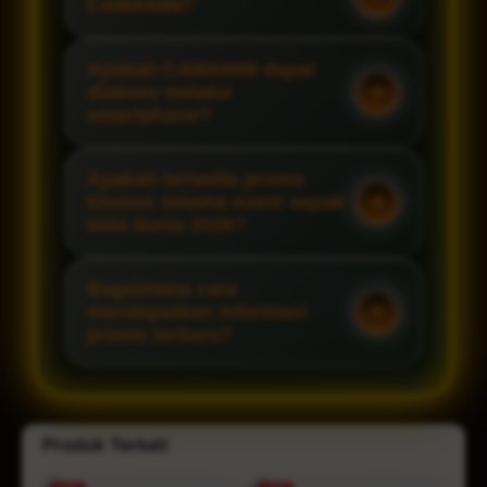
CAWAN88?
Apakah CAWAN88 dapat
diakses melalui
smartphone?
Apakah tersedia promo
khusus selama event sepak
bola dunia 2026?
Bagaimana cara
mendapatkan informasi
promo terbaru?
Produk Terkait