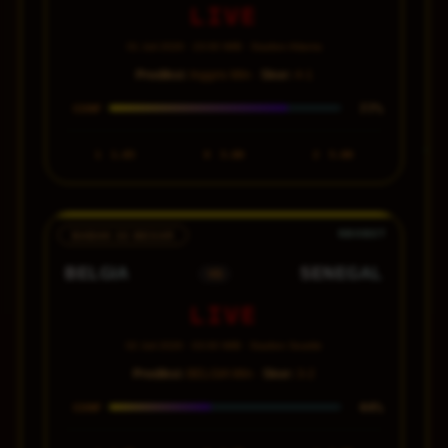
LIVE
01 Juli 2026 · 23:00 WIB · Stadion Atlanta
Prediksi:
Inggris Win ·
Skor:
4-1
77%
CONF
1
1.65
X
3.80
2
5.00
BABAK 32 BESAR
BELGIA
SENEGAL
VS
LIVE
02 Juli 2026 · 03:00 WIB · Stadion Seattle
Prediksi:
BELGIA Win ·
Skor:
3-2
44%
CONF