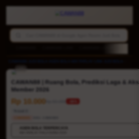
CAWAN88
CAWAN88 LINK
CAWAN88 LOGIN
AGEN B
CAWAN88
-
JUDI BOLA
-
AGEN BOLA
-
MIX PARLAY
-
LINK JUDI BOLA
-
CAWAN88 | Ruang Bola, Prediksi Laga & Akses Member 2026
1/6
CAWAN88 | Ruang Bola, Prediksi Laga & Ak
Member 2026
Rp 10.000
Rp 50.000
-88%
Terjual 2
CAWAN88
SKU:
CAWAN88
AGEN BOLA TERPERCAYA
💳
MIX PARLAY PIALA DUNIA 2026