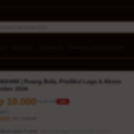
LA
JUDI BOLA
MIX PARLAY
CAWAN88 LINK ALTERNATIF
 | Ruang Bola, Prediksi Laga & Akses Member 2026
WAN88 | Ruang Bola, Prediksi Laga & Akses
mber 2026
p 10.000
Rp 50.000
-88%
ual 2
WAN88
SKU:
CAWAN88
Bandingkan Produk
Bandingkan hingga 5 produk dengan bantuan AI