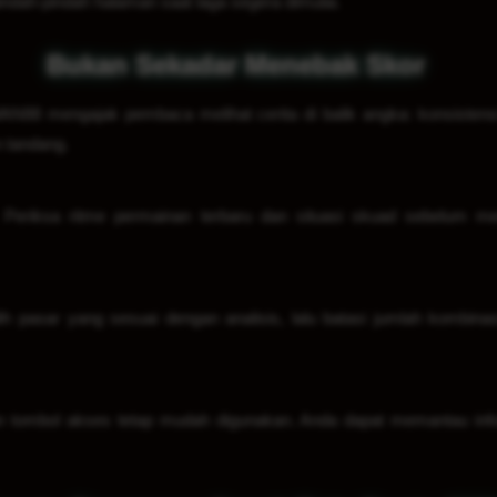
indah-pindah halaman saat laga segera dimulai.
Bukan Sekadar Menebak Skor
WAN88 mengajak pembaca melihat cerita di balik angka: konsistens
 tandang.
. Periksa ritme permainan terbaru dan situasi skuad sebelum me
ilih pasar yang sesuai dengan analisis, lalu batasi jumlah kombi
an tombol akses tetap mudah digunakan. Anda dapat memantau info