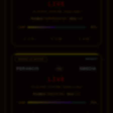
LIVE
01 Juli 2026 · 00:00 WIB · Stadion Dallas
Prediksi:
NORWEGIA Win ·
Skor:
2-0
47%
CONF
1
1.75
X
3.50
2
6.50
BABAK 32 BESAR
PERANCIS
SWEDIA
VS
LIVE
01 Juli 2026 · 04:00 WIB · Stadion London
Prediksi:
SWEDIA Win ·
Skor:
1-0
75%
CONF