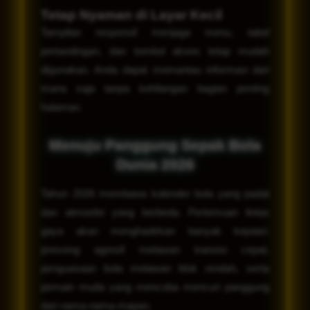
Tetap Nyaman di Layar Kecil
Tampilan responsif menjaga menu, tabel
pertandingan, dan tombol akses tetap mudah
digunakan. Anda dapat memantau informasi dari
mana saja tanpa kehilangan bagian penting
halaman.
Menuju Panggung Sepak Bola
Dunia 2026
Tahun 2026 membawa kalender bola yang padat
dan atmosfer yang berbeda. Pertemuan lintas
gaya akan menghadirkan banyak kejutan:
pressing agresif melawan transisi cepat,
penguasaan bola melawan blok rendah, serta
pemain muda yang mencoba mencuri panggung
dari nama-nama mapan.