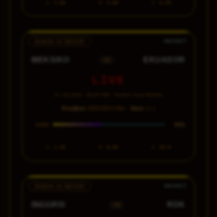
1
1.60
X
5.00
2
6.50
BABAK 32 BESAR
MEKSIKO
EKUADOR
VS
LIVE
01 Juli 2026 · 08:00 WIB · Stadion Kota Meksiko
Prediksi:
MEKSIKO Win ·
Skor:
2-1
44%
CONF
1
1.28
X
8.00
2
20.0
BABAK 32 BESAR
INGGRIS
RDK
VS