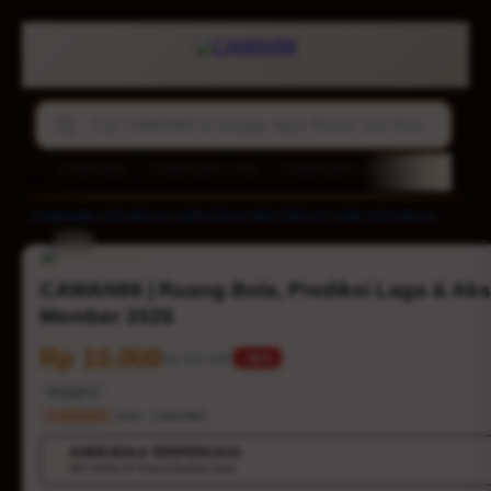
CAWAN88
CAWAN88 LINK
CAWAN88 LOGIN
AGEN B
CAWAN88
-
JUDI BOLA
-
AGEN BOLA
-
MIX PARLAY
-
LINK JUDI BOLA
-
CAWAN88 | Ruang Bola, Prediksi Laga & Akses Member 2026
1/6
CAWAN88 | Ruang Bola, Prediksi Laga & Ak
Member 2026
Rp 10.000
Rp 50.000
-88%
Terjual 2
CAWAN88
SKU:
CAWAN88
AGEN BOLA TERPERCAYA
💳
MIX PARLAY PIALA DUNIA 2026