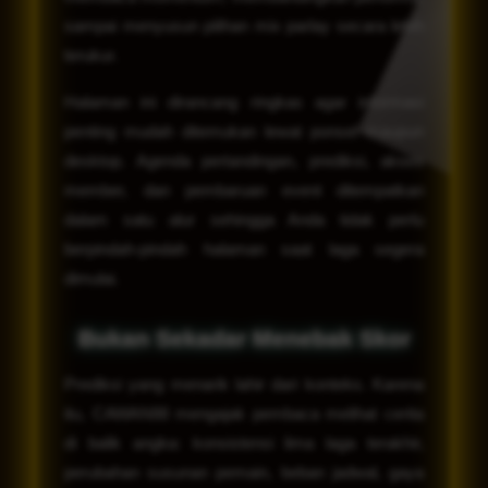
sampai menyusun pilihan mix parlay secara lebih
terukur.
Halaman ini dirancang ringkas agar informasi
penting mudah ditemukan lewat ponsel maupun
desktop. Agenda pertandingan, prediksi, akses
member, dan pembaruan event ditempatkan
dalam satu alur sehingga Anda tidak perlu
berpindah-pindah halaman saat laga segera
dimulai.
Bukan Sekadar Menebak Skor
Prediksi yang menarik lahir dari konteks. Karena
itu, CAWAN88 mengajak pembaca melihat cerita
di balik angka: konsistensi lima laga terakhir,
perubahan susunan pemain, beban jadwal, gaya