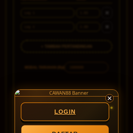
✕
✕
+ TAMBAH PERTANDINGAN
MODAL TARUHAN (Rp)
Jumlah Leg
2
Total Odds
3.30
LOGIN
POTENSI MENANG
Rp 330.000
Profit Bersih
Rp 230.000