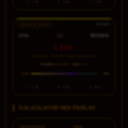
1
1.45
X
4.20
2
7.00
BABAK 32 BESAR
USA
BOSNIA
VS
LIVE
02 Juli 2026 · 07:00 WIB · Stadion San Francisco
Prediksi:
USA Win ·
Skor:
4-0
70%
CONF
1
1.30
X
6.50
2
18.0
KALKULATOR MIX PARLAY
PERTANDINGAN
ODDS