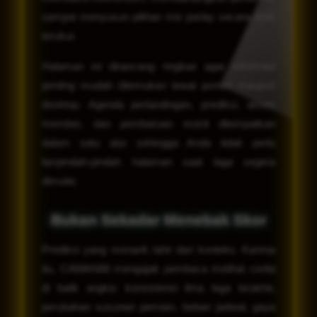
sampai menyusun pilihan mix parlay secara lebih
terukur.
Halaman ini dirancang ringkas agar informasi
penting mudah ditemukan lewat ponsel maupun
desktop. Agenda pertandingan, prediksi, akses
member, dan pembaruan event ditempatkan
dalam satu alur sehingga Anda tidak perlu
berpindah-pindah halaman saat laga segera
dimulai.
Bukan Sekadar Menebak Skor
Prediksi yang menarik lahir dari konteks. Karena
itu, CAWAN88 mengajak pembaca melihat cerita
di balik angka: konsistensi lima laga terakhir,
perubahan susunan pemain, beban jadwal, gaya