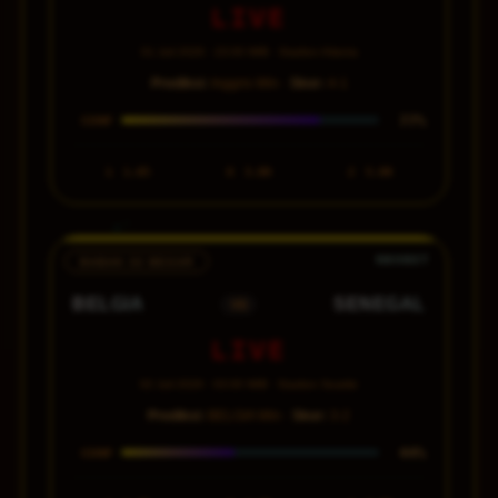
LIVE
01 Juli 2026 · 23:00 WIB · Stadion Atlanta
Prediksi:
Inggris Win ·
Skor:
4-1
77%
CONF
1
1.65
X
3.80
2
5.00
BABAK 32 BESAR
BELGIA
SENEGAL
VS
LIVE
02 Juli 2026 · 03:00 WIB · Stadion Seattle
Prediksi:
BELGIA Win ·
Skor:
3-2
44%
CONF