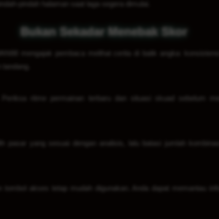
indah-pindah halaman saat laga segera dimulai.
Bukan Sekadar Menebak Skor
WAN88 mengajak pembaca melihat cerita di balik angka: konsistens
 tandang.
. Periksa ritme permainan terbaru dan situasi skuad sebelum me
ilih pasar yang sesuai dengan analisis, lalu batasi jumlah kombi
an tombol akses tetap mudah digunakan. Anda dapat memantau info