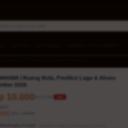
LA
JUDI BOLA
MIX PARLAY
CAWAN88 LINK ALTERNATIF
 | Ruang Bola, Prediksi Laga & Akses Member 2026
WAN88 | Ruang Bola, Prediksi Laga & Akses
mber 2026
p 10.000
Rp 50.000
-88%
ual 2
WAN88
SKU:
CAWAN88
Bandingkan Produk
Bandingkan hingga 5 produk dengan bantuan AI