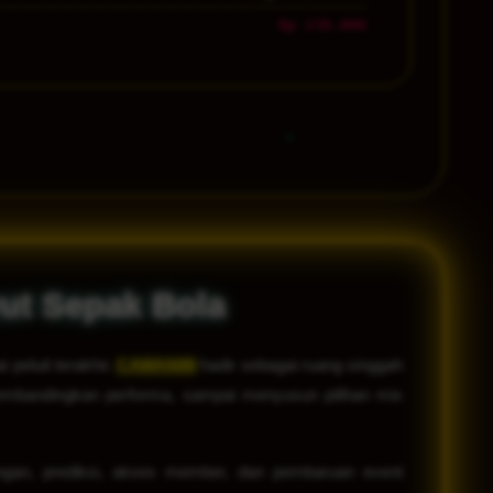
Rp 230.000
ut Sepak Bola
peluit terakhir.
CAWAN88
hadir sebagai ruang singgah
embandingkan performa, sampai menyusun pilihan mix
ingan, prediksi, akses member, dan pembaruan event