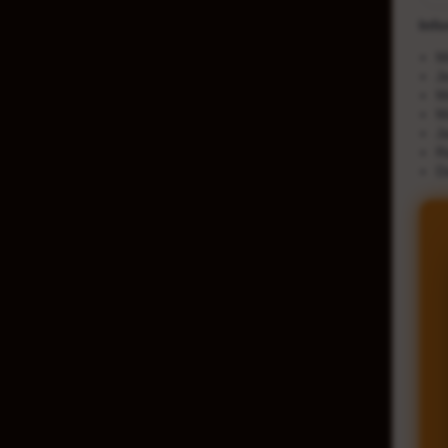
Inf
M
J
M
M
J
R
D