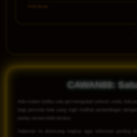
Profit Bersih
CAWAN88: Satu
Ada malam ketika satu gol mengubah seluruh cerita. Ada pu
bagi pencinta bola yang ingin melihat pertandingan de
parlay secara lebih terukur.
Halaman ini dirancang ringkas agar informasi penting