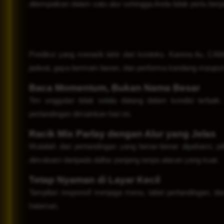
ditempatkan dalam satu alur sehingga Anda tidak perlu berp
Prediksi yang menarik lahir dari konteks. Karena itu, CA
jadwal, gaya bermain lawan, dan performa kandang maupun
Baca Momentum, Bukan Nama Besar
Tim unggulan tidak selalu datang dalam kondisi terbaik
pertandingan dimainkan hari ini.
Racik Mix Parlay dengan Alur yang Jelas
Mulailah dari pertandingan yang benar-benar dipahami, p
dievaluasi daripada daftar panjang tanpa alasan yang kuat.
Tetap Nyaman di Layar Kecil
Tampilan responsif menjaga menu, tabel pertandingan, d
halaman.