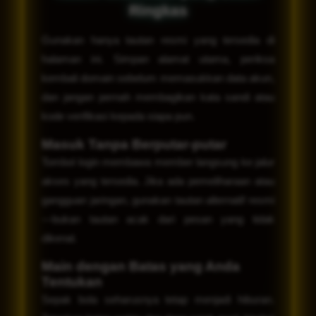
Ringkas
Gunakan hanya tautan resmi yang tersedia di
halaman ini. Simpan alamat utama, periksa
kembali domain sebelum memasukkan data akun,
dan jangan pernah membagikan kata sandi atau
kode verifikasi kepada siapa pun.
Masuk Tanpa Berputar-putar
Tombol login membawa member langsung ke jalur
akses yang tersedia. Jika ada pemeliharaan atau
gangguan jaringan, gunakan tautan alternatif resmi
—bukan tautan acak dari pesan yang tidak
dikenal.
Main dengan Batas yang Anda
Tentukan
Sepak bola seharusnya tetap menjadi hiburan.