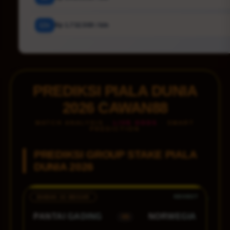
12x
Rp 1.732.500 / bln
PREDIKSI PIALA DUNIA
2026 CAWAN88
MATCH ANALYSIS ·
LIVE ODDS
· SMART
PREDICTION
PREDIKSI GROUP STAKE PIALA
DUNIA 2026
BABAK 32 BESAR
PANTAI GADING
NORWEGIA
VS