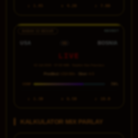
1.45
4.20
7.00
1
X
2
BABAK 32 BESAR
USA
BOSNIA
VS
LIVE
02 Juli 2026 · 07:00 WIB · Stadion San Francisco
Prediksi:
USA Win ·
Skor:
4-0
70%
CONF
1.30
6.50
18.0
1
X
2
KALKULATOR MIX PARLAY