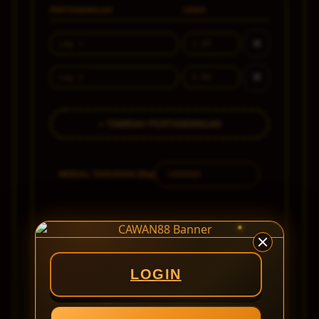
PERTANDINGAN
ODDS
✕
✕
+ TAMBAH PERTANDINGAN
MODAL TARUHAN (Rp)
Jumlah Leg
2
Total Odds
3.30
LOGIN
POTENSI MENANG
Rp 330.000
Profit Bersih
Rp 230.000