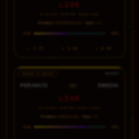
LIVE
01 Juli 2026 · 00:00 WIB · Stadion Dallas
Prediksi:
NORWEGIA Win ·
Skor:
2-0
47%
CONF
1.75
3.50
6.50
1
X
2
BABAK 32 BESAR
PERANCIS
SWEDIA
VS
LIVE
01 Juli 2026 · 04:00 WIB · Stadion London
Prediksi:
SWEDIA Win ·
Skor:
1-0
75%
CONF