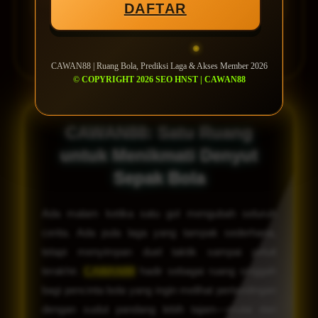
DAFTAR
AGEN PIALA DUNIA &
CAWAN88
© 2026
CAWAN88 | Ruang Bola, Prediksi Laga & Akses Member 2026
© COPYRIGHT 2026 SEO HNST | CAWAN88
CAWAN88: Satu Ruang
untuk Menikmati Denyut
Sepak Bola
Ada malam ketika satu gol mengubah seluruh
cerita. Ada pula laga yang tampak sederhana,
tetapi menyimpan duel taktik sampai peluit
terakhir.
CAWAN88
hadir sebagai ruang singgah
bagi pencinta bola yang ingin melihat pertandingan
dengan sudut pandang lebih tajam—mulai dari