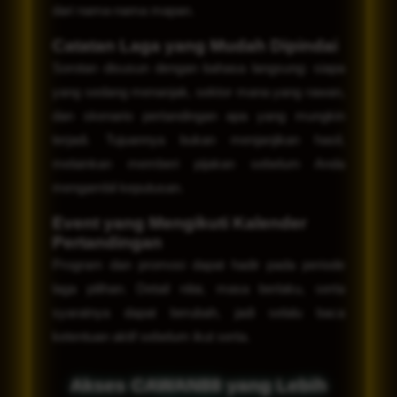
dari nama-nama mapan.
Catatan Laga yang Mudah Dipindai
Sorotan disusun dengan bahasa langsung: siapa
yang sedang menanjak, sektor mana yang rawan,
dan skenario pertandingan apa yang mungkin
terjadi. Tujuannya bukan menjanjikan hasil,
melainkan memberi pijakan sebelum Anda
mengambil keputusan.
Event yang Mengikuti Kalender
Pertandingan
Program dan promosi dapat hadir pada periode
laga pilihan. Detail nilai, masa berlaku, serta
syaratnya dapat berubah, jadi selalu baca
ketentuan aktif sebelum ikut serta.
Akses CAWAN88 yang Lebih