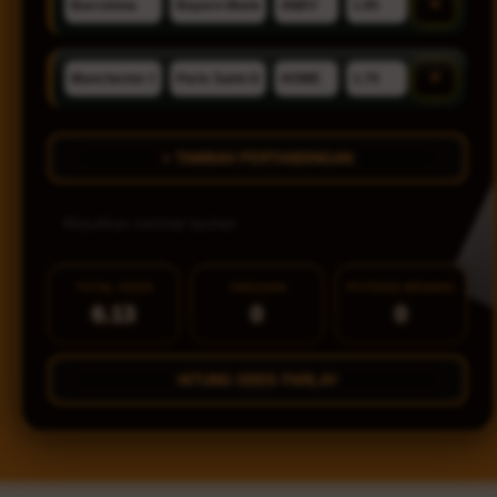
×
×
+ TAMBAH PERTANDINGAN
TOTAL ODDS
TARUHAN
POTENSI MENANG
6.13
0
0
HITUNG ODDS PARLAY