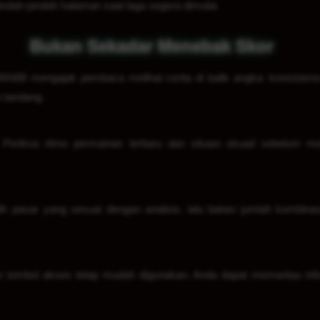
indah-pindah halaman saat laga segera dimulai.
Bukan Sekadar Menebak Skor
WAN88 mengajak pembaca melihat cerita di balik angka: konsistens
 tandang.
. Periksa ritme permainan terbaru dan situasi skuad sebelum me
ilih pasar yang sesuai dengan analisis, lalu batasi jumlah kombi
an tombol akses tetap mudah digunakan. Anda dapat memantau info