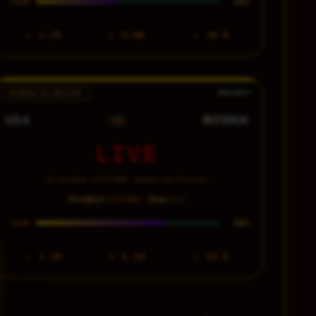
44%
CONF
1.28
8.00
20.0
1
X
2
BABAK 32 BESAR
USA
BOSNIA
VS
LIVE
02 Juli 2026 · 07:00 WIB · Stadion San Francisco
Prediksi:
USA Win ·
Skor:
4-0
70%
CONF
1.30
6.50
18.0
1
X
2