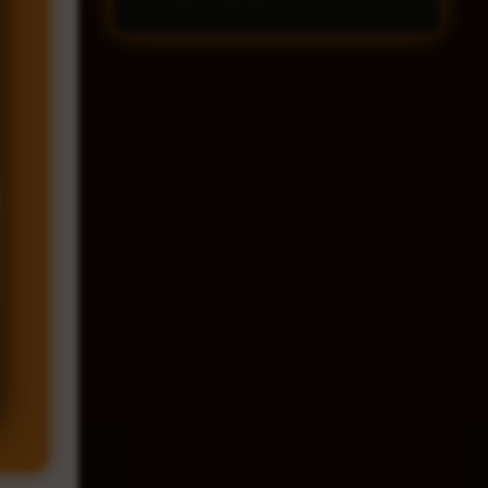
dipahami."