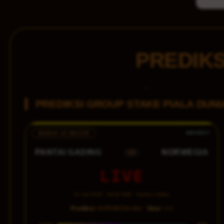
PREDIKS
PREDIKSI GROUP STAKE PIALA DUNI
BABAK 32 BESAR
PANTAI GADING
NORWEGIA
VS
LIVE
01 Juli 2026 · 00:00 WIB · Stadion Dallas
Prediksi:
NORWEGIA Win ·
Skor:
2-0