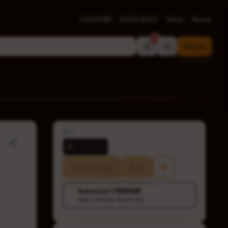
CAWAN88
AGEN BOLA
Daftar
Masuk
0
🛒
⚖️
Masuk
QTY
+ Keranjang
Beli
Autorized CAWAN88
💳
Agen Judi Bola Terpercaya