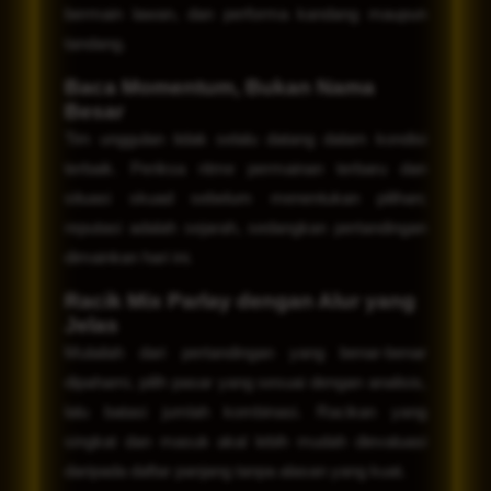
bermain lawan, dan performa kandang maupun
tandang.
Baca Momentum, Bukan Nama
Besar
Tim unggulan tidak selalu datang dalam kondisi
terbaik. Periksa ritme permainan terbaru dan
situasi skuad sebelum menentukan pilihan;
reputasi adalah sejarah, sedangkan pertandingan
dimainkan hari ini.
Racik Mix Parlay dengan Alur yang
Jelas
Mulailah dari pertandingan yang benar-benar
dipahami, pilih pasar yang sesuai dengan analisis,
lalu batasi jumlah kombinasi. Racikan yang
singkat dan masuk akal lebih mudah dievaluasi
daripada daftar panjang tanpa alasan yang kuat.