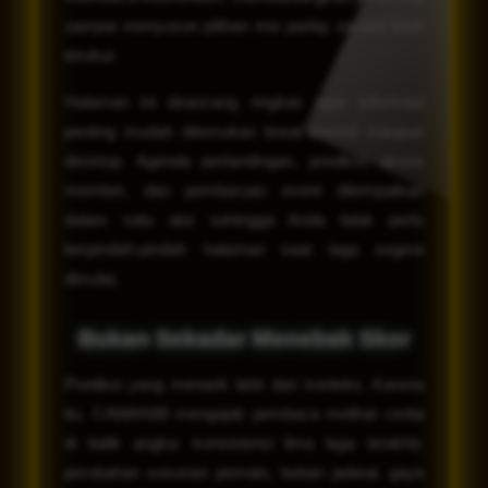
sampai menyusun pilihan mix parlay secara lebih
terukur.
Halaman ini dirancang ringkas agar informasi
penting mudah ditemukan lewat ponsel maupun
desktop. Agenda pertandingan, prediksi, akses
member, dan pembaruan event ditempatkan
dalam satu alur sehingga Anda tidak perlu
berpindah-pindah halaman saat laga segera
dimulai.
Bukan Sekadar Menebak Skor
Prediksi yang menarik lahir dari konteks. Karena
itu, CAWAN88 mengajak pembaca melihat cerita
di balik angka: konsistensi lima laga terakhir,
perubahan susunan pemain, beban jadwal, gaya