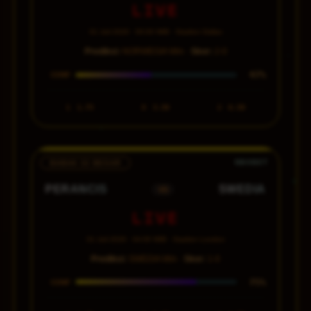
LIVE
01 Juli 2026 · 00:00 WIB · Stadion Dallas
Prediksi:
NORWEGIA Win ·
Skor:
2-0
47%
CONF
1
1.75
X
3.50
2
6.50
BABAK 32 BESAR
PERANCIS
SWEDIA
VS
LIVE
01 Juli 2026 · 04:00 WIB · Stadion London
Prediksi:
SWEDIA Win ·
Skor:
1-0
75%
CONF