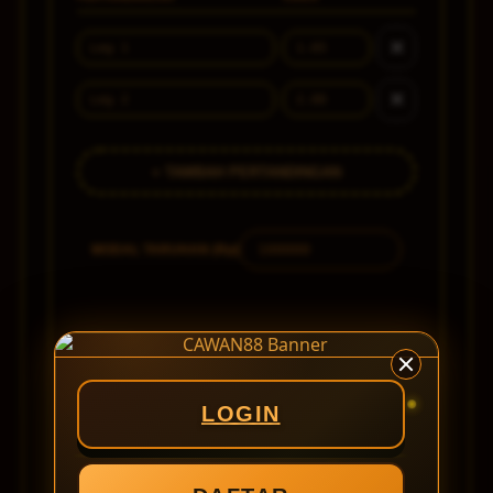
✕
✕
+ TAMBAH PERTANDINGAN
MODAL TARUHAN (Rp)
Jumlah Leg
2
Total Odds
3.30
LOGIN
POTENSI MENANG
Rp 330.000
Profit Bersih
Rp 230.000