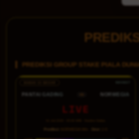
PREDIKS
PREDIKSI GROUP STAKE PIALA DUNI
BABAK 32 BESAR
PANTAI GADING
NORWEGIA
VS
LIVE
01 Juli 2026 · 00:00 WIB · Stadion Dallas
Prediksi:
NORWEGIA Win ·
Skor:
2-0