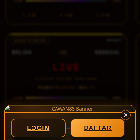
75%
CONF
1
1.60
X
5.00
2
6.50
BABAK 32 BESAR
BELGIA
SENEGAL
VS
LIVE
02 Juli 2026 · 03:00 WIB · Stadion Seattle
Prediksi:
BELGIA Win ·
Skor:
3-2
44%
CONF
1
1.45
X
4.20
2
7.00
LOGIN
DAFTAR