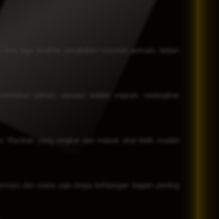
i lima laga terakhir, perubahan susunan pemain, beban
nentukan pilihan; reputasi adalah sejarah, sedangkan
nasi. Racikan yang singkat dan masuk akal lebih mudah
rmasi dari mana saja tanpa kehilangan bagian penting