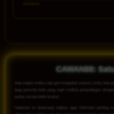
Profit Bersih
CAWAN88: Satu
Ada malam ketika satu gol mengubah seluruh cerita. Ada pu
bagi pencinta bola yang ingin melihat pertandingan de
parlay secara lebih terukur.
Halaman ini dirancang ringkas agar informasi penting