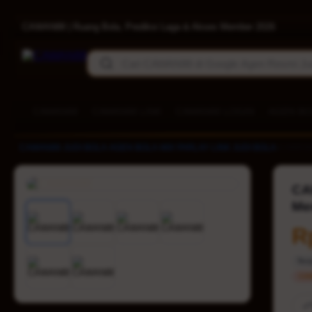
CAWAN88 | Ruang Bola, Prediksi Laga & Akses Member 2026
CAWAN88
CAWAN88 LINK
CAWAN88 LOGIN
AGEN BO
CAWAN88
-
JUDI BOLA
-
AGEN BOLA
-
MIX PARLAY
-
LINK JUDI BOLA
-
CAWAN88
CA
Me
R
Terj
CA