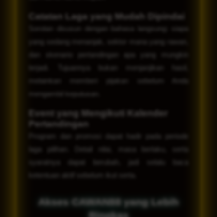
Catatan Laga yang Mudah Dipindai
Sorotan disusun dengan bahasa langsung: siapa
yang sedang menanjak, sektor mana yang rawan,
dan skenario pertandingan apa yang mungkin
terjadi. Tujuannya bukan menjanjikan hasil,
melainkan memberi pijakan sebelum Anda
mengambil keputusan.
Event yang Mengikuti Kalender
Pertandingan
Program dan promosi dapat hadir pada periode
laga pilihan. Detail nilai, masa berlaku, serta
syaratnya dapat berubah, jadi selalu baca
ketentuan aktif sebelum ikut serta.
Akses CAWAN88 yang Lebih
Ringkas