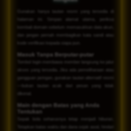
Gunakan hanya tautan resmi yang tersedia di
halaman ini. Simpan alamat utama, periksa
kembali domain sebelum memasukkan data akun,
dan jangan pernah membagikan kata sandi atau
kode verifikasi kepada siapa pun.
Masuk Tanpa Berputar-putar
Tombol login membawa member langsung ke jalur
akses yang tersedia. Jika ada pemeliharaan atau
gangguan jaringan, gunakan tautan alternatif resmi
—bukan tautan acak dari pesan yang tidak
dikenal.
Main dengan Batas yang Anda
Tentukan
Sepak bola seharusnya tetap menjadi hiburan.
Tetapkan batas waktu dan dana sejak awal, hindari