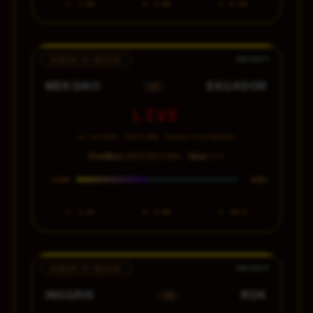
1
1.60
X
5.00
2
6.50
BABAK 32 BESAR
MEKSIKO
EKUADOR
VS
LIVE
01 Juli 2026 · 08:00 WIB · Stadion Kota Meksiko
Prediksi:
MEKSIKO Win ·
Skor:
2-1
44%
CONF
1
1.28
X
8.00
2
20.0
BABAK 32 BESAR
INGGRIS
RDK
VS