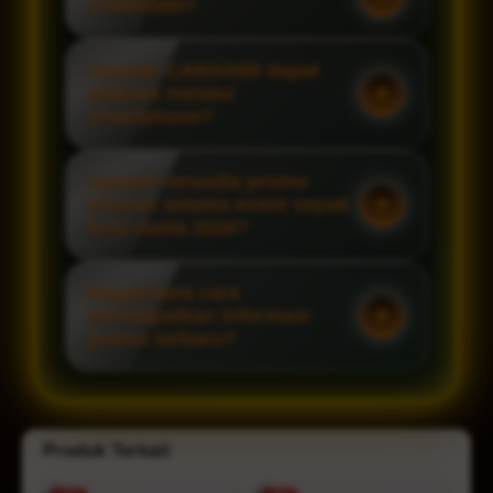
CAWAN88?
Apakah CAWAN88 dapat
diakses melalui
smartphone?
Apakah tersedia promo
khusus selama event sepak
bola dunia 2026?
Bagaimana cara
mendapatkan informasi
promo terbaru?
Produk Terkait