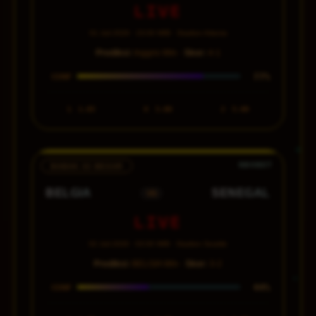
LIVE
01 Juli 2026 · 23:00 WIB · Stadion Atlanta
Prediksi:
Inggris Win ·
Skor:
4-1
77%
CONF
1
1.65
X
3.80
2
5.00
BABAK 32 BESAR
BELGIA
SENEGAL
VS
LIVE
02 Juli 2026 · 03:00 WIB · Stadion Seattle
Prediksi:
BELGIA Win ·
Skor:
3-2
44%
CONF