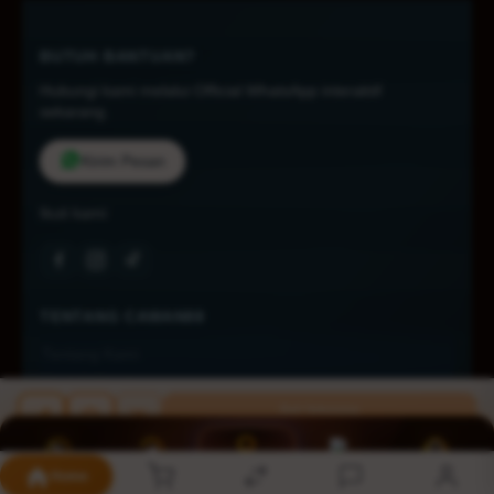
BUTUH BANTUAN?
Hubungi kami melalui Official WhatsApp interaktif
sekarang.
Kirim Pesan
Ikuti kami:
TENTANG CAWAN88
Tentang Kami
Kontak Kami
Lokasi Toko
Beli Sekarang
Rp 20.789.000
FAQ
TERNAK BOLA ©
2026
PT TERNAK-BOLA. All rights reserved.
PROMO
LOGIN
WHATSAPP
LIVE CHAT
DAFTAR
CAWAN88
Home