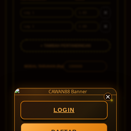
✕
✕
+ TAMBAH PERTANDINGAN
MODAL TARUHAN (Rp)
Jumlah Leg
2
Total Odds
3.30
LOGIN
POTENSI MENANG
Rp 330.000
Profit Bersih
Rp 230.000