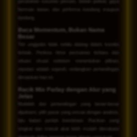
perubahan susunan pemain, beban jadwal, gaya
bermain lawan, dan performa kandang maupun
tandang.
Baca Momentum, Bukan Nama
Besar
Tim unggulan tidak selalu datang dalam kondisi
terbaik. Periksa ritme permainan terbaru dan
situasi skuad sebelum menentukan pilihan;
reputasi adalah sejarah, sedangkan pertandingan
dimainkan hari ini.
Racik Mix Parlay dengan Alur yang
Jelas
Mulailah dari pertandingan yang benar-benar
dipahami, pilih pasar yang sesuai dengan analisis,
lalu batasi jumlah kombinasi. Racikan yang
singkat dan masuk akal lebih mudah dievaluasi
daripada daftar panjang tanpa alasan yang kuat.