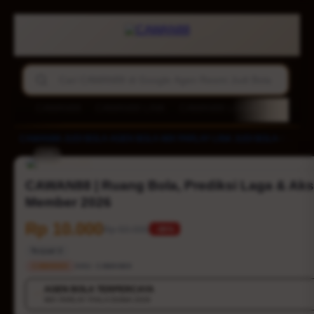
CAWAN88
CAWAN88 LINK
CAWAN88 LOGIN
AGEN B
CAWAN88
-
JUDI BOLA
-
AGEN BOLA
-
MIX PARLAY
-
LINK JUDI BOLA
-
CAWAN88 | Ruang Bola, Prediksi Laga & Akses Member 2026
1/6
CAWAN88 | Ruang Bola, Prediksi Laga & Ak
Member 2026
Rp 10.000
Rp 50.000
-88%
Terjual 2
CAWAN88
SKU:
CAWAN88
AGEN BOLA TERPERCAYA
💳
MIX PARLAY PIALA DUNIA 2026