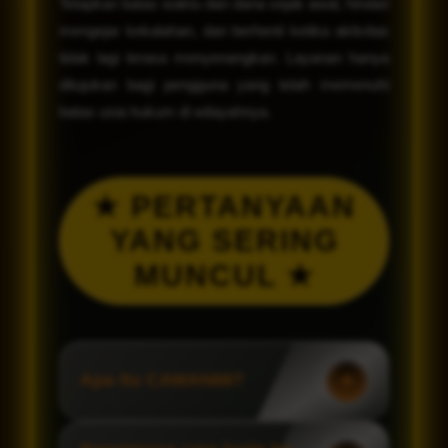
Tetapkan batas waktu dan dana sejak awal, hindari
mengejar kekalahan, dan berhenti ketika aktivitas
tidak lagi terasa menyenangkan. Layanan hanya
ditujukan bagi pengguna yang telah memenuhi
batas usia hukum di wilayahnya.
★ PERTANYAAN
YANG SERING
MUNCUL ★
Apa itu CAWAN88?