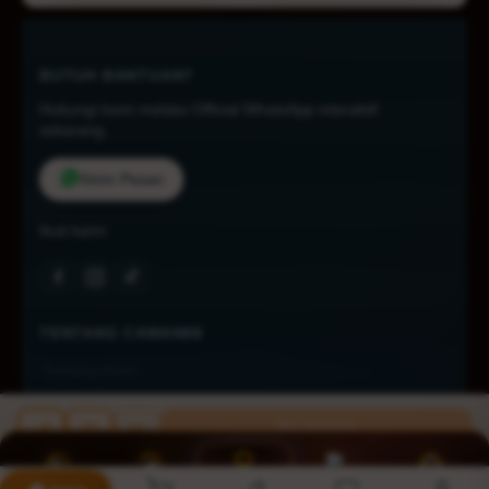
BUTUH BANTUAN?
Hubungi kami melalui Official WhatsApp interaktif
sekarang.
Kirim Pesan
Ikuti kami:
TENTANG CAWAN88
Tentang Kami
Kontak Kami
Lokasi Toko
Beli Sekarang
Rp 20.789.000
FAQ
TERNAK BOLA ©
2026
PT TERNAK-BOLA. All rights reserved.
PROMO
LOGIN
WHATSAPP
LIVE CHAT
DAFTAR
CAWAN88