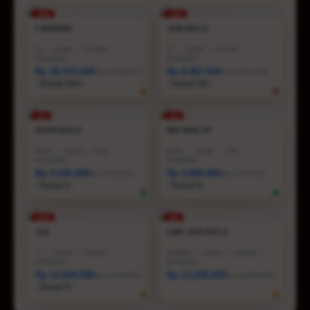
-10%
-18%
CAWAN88
JUDI BOLA
I5
|
16GB
|
512GB
|
I7
|
16GB
|
512GB
|
RTX3050
RTX5050
Rp 18.555.000
Rp 8.887.000
Rp 28.888.000
Rp 36.887.000
Terjual 200+
Terjual 20+
-1%
-3%
AGEN BOLA
MIX PARLAY
R7AI
|
16GB
|
1TB
|
R5AI
|
16GB
|
1TB
|
RTX5060
RTX5060
Rp 5.600.000
Rp 3.800.000
Rp 6.600.000
Rp 6.799.000
Terjual 6
Terjual 5
-25%
-5%
1X2
LINK JUDI BOLA
I7
|
16GB
|
512GB
|
CORE5
|
16GB
|
512GB
|
RTX5050
RTX4050
Rp 14.600.080
Rp 13.258.000
Rp 44.999.000
Rp 18.258.000
Terjual 6