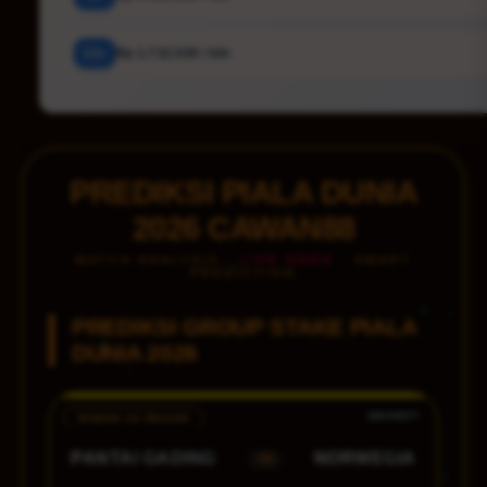
12x
Rp 1.732.500 / bln
PREDIKSI PIALA DUNIA
2026 CAWAN88
MATCH ANALYSIS ·
LIVE ODDS
· SMART
PREDICTION
PREDIKSI GROUP STAKE PIALA
DUNIA 2026
BABAK 32 BESAR
PANTAI GADING
NORWEGIA
VS