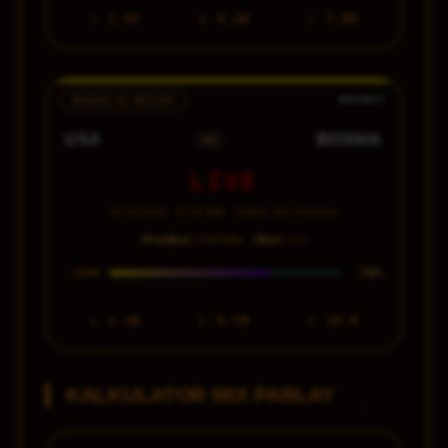
1.45
4.20
7.00
1
X
2
BABAK 32 BESAR
USA
BOSNIA
VS
LIVE
02 Juli 2026 · 07:00 WIB · Stadion San Francisco
Prediksi:
USA Win ·
Skor:
4-0
70%
CONF
1.30
6.50
18.0
1
X
2
KALKULATOR MIX PARLAY