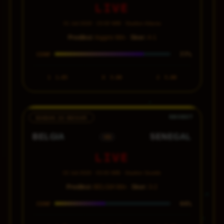
LIVE
01 Juli 2026 · 23:00 WIB · Stadion Atlanta
Prediksi:
Inggris Win ·
Skor:
4-1
77%
CONF
1
1.65
X
3.80
2
5.00
BABAK 32 BESAR
BELGIA
SENEGAL
VS
LIVE
02 Juli 2026 · 03:00 WIB · Stadion Seattle
Prediksi:
BELGIA Win ·
Skor:
3-2
44%
CONF