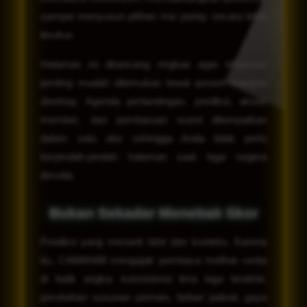
sampai menyusun pilihan mix parlay secara lebih
terukur.
Halaman ini dirancang ringkas agar informasi
penting mudah ditemukan lewat ponsel maupun
desktop. Agenda pertandingan, prediksi, akses
member, dan pembaruan event ditempatkan
dalam satu alur sehingga Anda tidak perlu
berpindah-pindah halaman saat laga segera
dimulai.
Bukan Sekadar Menebak Skor
Prediksi yang menarik lahir dari konteks. Karena
itu, CAWAN88 mengajak pembaca melihat cerita
di balik angka: konsistensi lima laga terakhir,
perubahan susunan pemain, beban jadwal, gaya