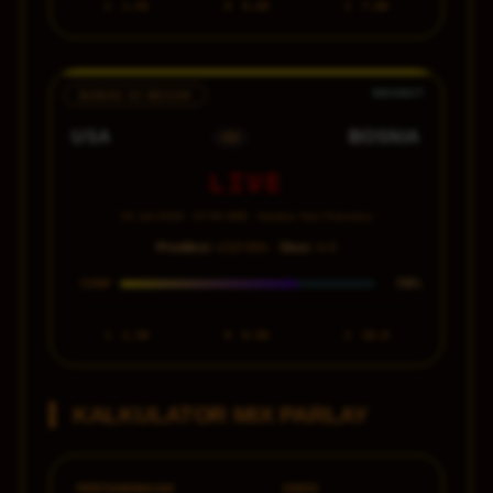
1
1.45
X
4.20
2
7.00
BABAK 32 BESAR
USA
BOSNIA
VS
LIVE
02 Juli 2026 · 07:00 WIB · Stadion San Francisco
Prediksi:
USA Win ·
Skor:
4-0
70%
CONF
1
1.30
X
6.50
2
18.0
KALKULATOR MIX PARLAY
PERTANDINGAN
ODDS