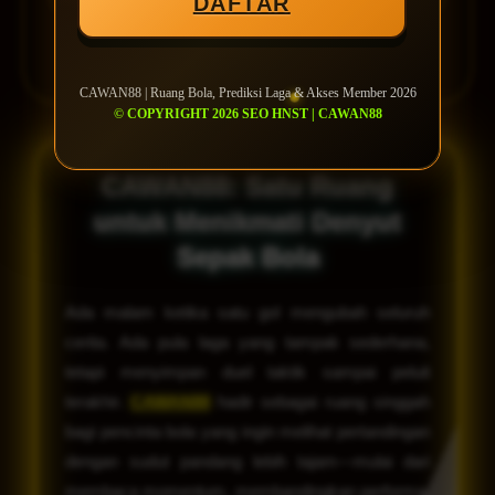
DAFTAR
AGEN PIALA DUNIA &
CAWAN88
© 2026
CAWAN88 | Ruang Bola, Prediksi Laga & Akses Member 2026
© COPYRIGHT 2026 SEO HNST | CAWAN88
CAWAN88: Satu Ruang
untuk Menikmati Denyut
Sepak Bola
Ada malam ketika satu gol mengubah seluruh
cerita. Ada pula laga yang tampak sederhana,
tetapi menyimpan duel taktik sampai peluit
terakhir.
CAWAN88
hadir sebagai ruang singgah
bagi pencinta bola yang ingin melihat pertandingan
dengan sudut pandang lebih tajam—mulai dari
membaca momentum, membandingkan performa,