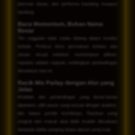
bermain lawan, dan performa kandang maupun
tandang.
Baca Momentum, Bukan Nama
Besar
Tim unggulan tidak selalu datang dalam kondisi
terbaik. Periksa ritme permainan terbaru dan
situasi skuad sebelum menentukan pilihan;
reputasi adalah sejarah, sedangkan pertandingan
dimainkan hari ini.
Racik Mix Parlay dengan Alur yang
Jelas
Mulailah dari pertandingan yang benar-benar
dipahami, pilih pasar yang sesuai dengan analisis,
lalu batasi jumlah kombinasi. Racikan yang
singkat dan masuk akal lebih mudah dievaluasi
daripada daftar panjang tanpa alasan yang kuat.