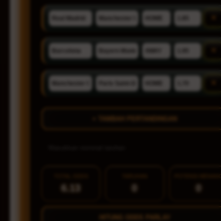
×
×
×
+ TAMBAH PERTANDINGAN
TOTAL ODDS
TARUHAN
POTENSI MENAN
6.13
0
0
HITUNG ODDS PARLAY