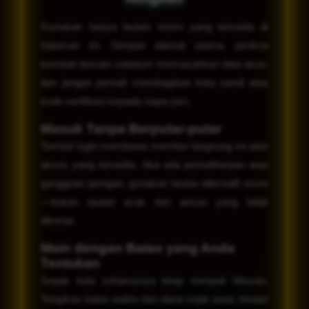
Gunakan hanya tautan resmi yang tersedia di
halaman ini. Simpan alamat utama, periksa
kembali domain sebelum memasukkan data akun,
dan jangan pernah membagikan kata sandi atau
kode verifikasi kepada siapa pun.
Masuk Tanpa Berputar-putar
Tombol login membawa member langsung ke jalur
akses yang tersedia. Jika ada pemeliharaan atau
gangguan jaringan, gunakan tautan alternatif resmi
—bukan tautan acak dari pesan yang tidak
dikenal.
Main dengan Batas yang Anda
Tentukan
Sepak bola seharusnya tetap menjadi hiburan.
Tetapkan batas waktu dan dana sejak awal, hindari