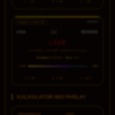
1
1.45
X
4.20
2
7.00
BABAK 32 BESAR
USA
BOSNIA
VS
LIVE
02 Juli 2026 · 07:00 WIB · Stadion San Francisco
Prediksi:
USA Win ·
Skor:
4-0
70%
CONF
1
1.30
X
6.50
2
18.0
KALKULATOR MIX PARLAY
PERTANDINGAN
ODDS