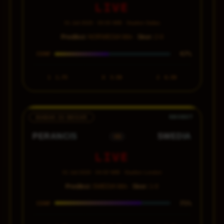
LIVE
01 Juli 2026 · 00:00 WIB · Stadion Dallas
Prediksi:
NORWEGIA Win ·
Skor:
2-0
47%
CONF
1
1.75
X
3.50
2
6.50
BABAK 32 BESAR
PERANCIS
SWEDIA
VS
LIVE
01 Juli 2026 · 04:00 WIB · Stadion London
Prediksi:
SWEDIA Win ·
Skor:
1-0
75%
CONF