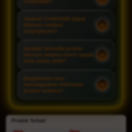
CAWAN88?
Apakah CAWAN88 dapat
diakses melalui
smartphone?
Apakah tersedia promo
khusus selama event sepak
bola dunia 2026?
Bagaimana cara
mendapatkan informasi
promo terbaru?
Produk Terkait