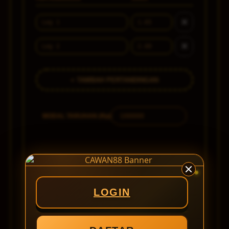
✕
✕
+ TAMBAH PERTANDINGAN
MODAL TARUHAN (Rp)
Jumlah Leg
2
Total Odds
3.30
LOGIN
POTENSI MENANG
Rp 330.000
Profit Bersih
Rp 230.000