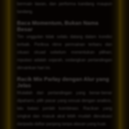
bermain lawan, dan performa kandang maupun
tandang.
Baca Momentum, Bukan Nama
Besar
Tim unggulan tidak selalu datang dalam kondisi
terbaik. Periksa ritme permainan terbaru dan
situasi skuad sebelum menentukan pilihan;
reputasi adalah sejarah, sedangkan pertandingan
dimainkan hari ini.
Racik Mix Parlay dengan Alur yang
Jelas
Mulailah dari pertandingan yang benar-benar
dipahami, pilih pasar yang sesuai dengan analisis,
lalu batasi jumlah kombinasi. Racikan yang
singkat dan masuk akal lebih mudah dievaluasi
daripada daftar panjang tanpa alasan yang kuat.