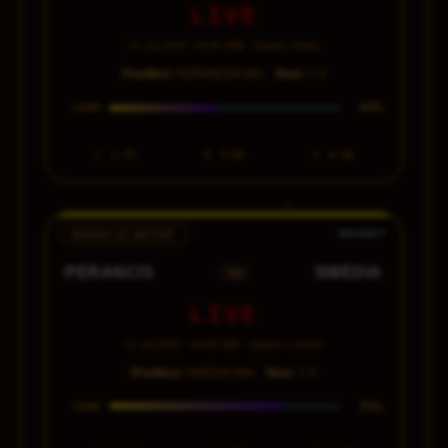
LIVE
01 Juli 2026 · 00:00 WIB · Stadion Dallas
Prediksi:
NORWEGIA Win ·
Skor:
2-0
47%
CONF
1
1.75
X
3.50
2
6.50
BABAK 32 BESAR
PERANCIS
SWEDIA
VS
LIVE
01 Juli 2026 · 04:00 WIB · Stadion London
Prediksi:
SWEDIA Win ·
Skor:
1-0
75%
CONF