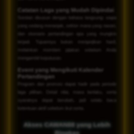
Catatan Laga yang Mudah Dipindai
Sorotan disusun dengan bahasa langsung: siapa
yang sedang menanjak, sektor mana yang rawan,
dan skenario pertandingan apa yang mungkin
terjadi. Tujuannya bukan menjanjikan hasil,
melainkan memberi pijakan sebelum Anda
mengambil keputusan.
Event yang Mengikuti Kalender
Pertandingan
Program dan promosi dapat hadir pada periode
laga pilihan. Detail nilai, masa berlaku, serta
syaratnya dapat berubah, jadi selalu baca
ketentuan aktif sebelum ikut serta.
Akses CAWAN88 yang Lebih
Ringkas