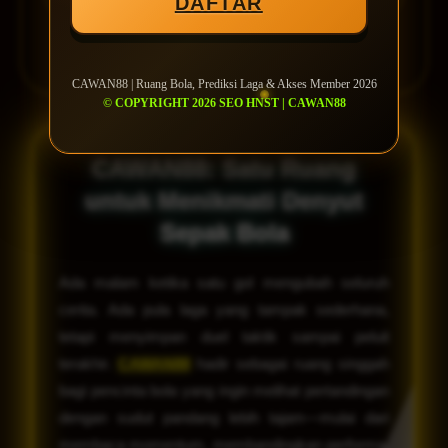
DAFTAR
AGEN PIALA DUNIA &
CAWAN88
© 2026
CAWAN88 | Ruang Bola, Prediksi Laga & Akses Member 2026
© COPYRIGHT 2026 SEO HNST | CAWAN88
CAWAN88: Satu Ruang
untuk Menikmati Denyut
Sepak Bola
Ada malam ketika satu gol mengubah seluruh
cerita. Ada pula laga yang tampak sederhana,
tetapi menyimpan duel taktik sampai peluit
terakhir.
CAWAN88
hadir sebagai ruang singgah
bagi pencinta bola yang ingin melihat pertandingan
dengan sudut pandang lebih tajam—mulai dari
membaca momentum, membandingkan performa,