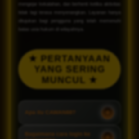
mengejar kekalahan, dan berhenti ketika aktivitas
tidak lagi terasa menyenangkan. Layanan hanya
ditujukan bagi pengguna yang telah memenuhi
batas usia hukum di wilayahnya.
★ PERTANYAAN
YANG SERING
MUNCUL ★
Apa itu CAWAN88?
Bagaimana cara login ke