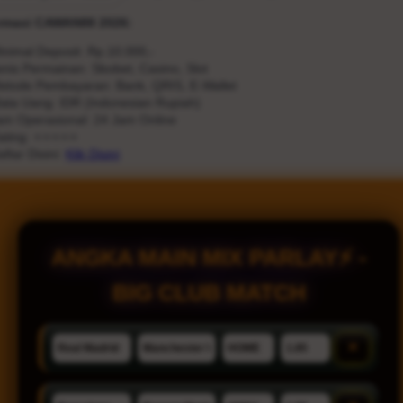
ormasi CAWAN88 2026:
inimal Deposit: Rp.10.000,-
enis Permainan: Sbobet, Casino, Slot
etode Pembayaran: Bank, QRIS, E-Wallet
ata Uang: IDR (Indonesian Rupiah)
am Operasional: 24 Jam Online
ating: ⭐⭐⭐⭐⭐
aftar Disini:
Klik Disini
ANGKA MAIN MIX PARLAY⚡ -
BIG CLUB MATCH
×