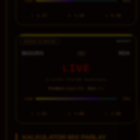
47%
CONF
1.75
3.50
6.50
1
X
2
BABAK 32 BESAR
INGGRIS
RDK
VS
LIVE
01 Juli 2026 · 23:00 WIB · Stadion Atlanta
Prediksi:
Inggris Win ·
Skor:
4-1
77%
CONF
1.65
3.80
5.00
1
X
2
KALKULATOR MIX PARLAY