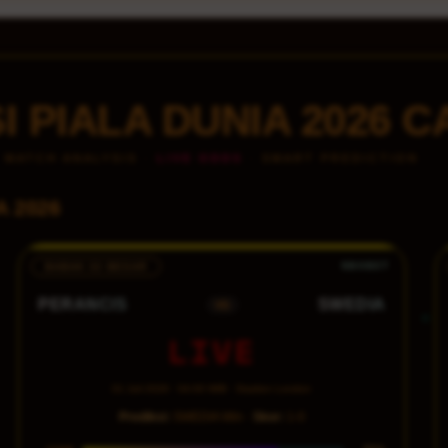
I PIALA DUNIA 2026 
MATCH ANALYSIS ·
LIVE ODDS
· SMART PREDICTION
A 2026
BABAK 32 BESAR
PERANCIS
SWEDIA
VS
LIVE
01 Juli 2026 · 04:00 WIB · Stadion London
Prediksi:
SWEDIA Win ·
Skor:
1-0