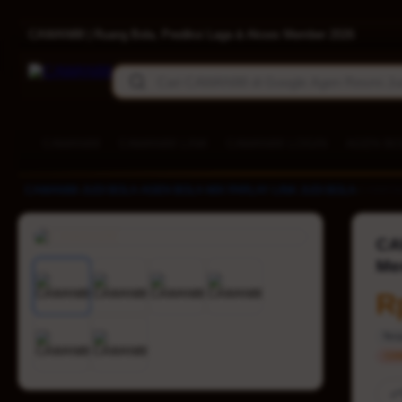
CAWAN88 | Ruang Bola, Prediksi Laga & Akses Member 2026
CAWAN88
CAWAN88 LINK
CAWAN88 LOGIN
AGEN BO
CAWAN88
-
JUDI BOLA
-
AGEN BOLA
-
MIX PARLAY
-
LINK JUDI BOLA
-
CAWAN88
CA
Me
R
Terj
CA