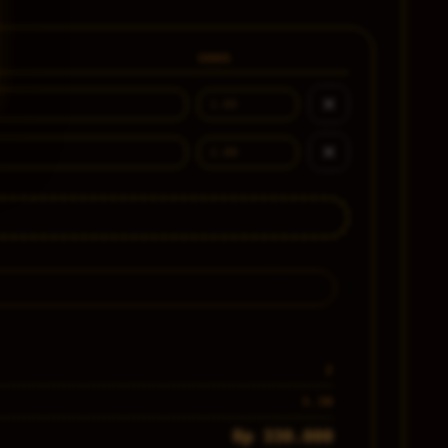
ODDS
✕
✕
2
3.30
Rp 330.000