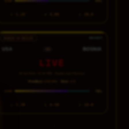
44%
CONF
1.28
8.00
20.0
1
X
2
BABAK 32 BESAR
USA
BOSNIA
VS
LIVE
02 Juli 2026 · 07:00 WIB · Stadion San Francisco
Prediksi:
USA Win ·
Skor:
4-0
70%
CONF
1.30
6.50
18.0
1
X
2