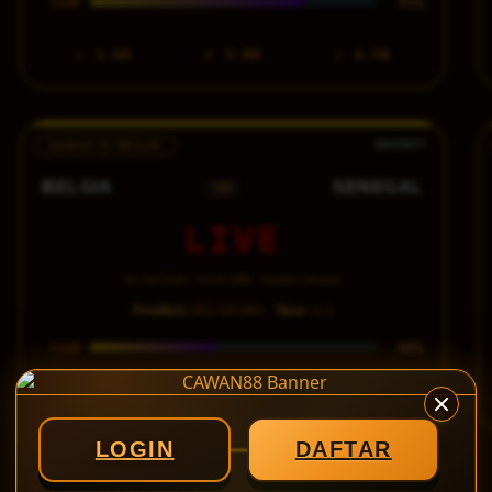
75%
CONF
1.60
5.00
6.50
1
X
2
BABAK 32 BESAR
BELGIA
SENEGAL
VS
LIVE
02 Juli 2026 · 03:00 WIB · Stadion Seattle
Prediksi:
BELGIA Win ·
Skor:
3-2
44%
CONF
1.45
4.20
7.00
1
X
2
LOGIN
DAFTAR