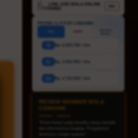
LINK JUDI BOLA ONLINE
Info
Verified
PROMO & FITUR CAWAN88
Correct
HDC
HT/FT
Score
3x
Rp 6.929.700 / bln
6x
Rp 3.464.900 / bln
12x
Rp 1.732.500 / bln
REVIEW MEMBER BOLA
CAWAN88
Dedy - Bandung
"Saya suka karena bisa mengakses
platform melalui smartphone kapan saja.
Navigasinya sederhana dan mudah