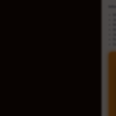
Inf
M
J
M
M
J
R
D