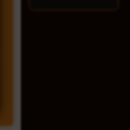
dipahami."