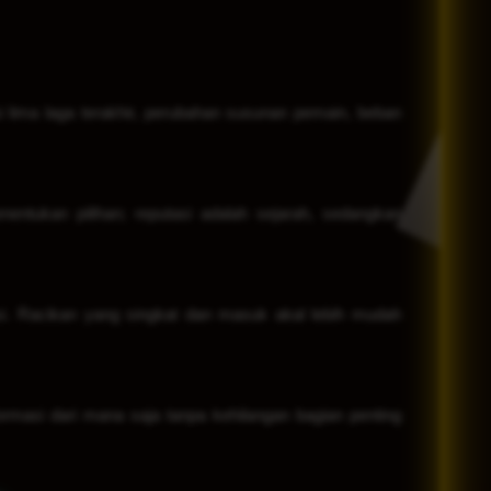
i lima laga terakhir, perubahan susunan pemain, beban
nentukan pilihan; reputasi adalah sejarah, sedangkan
nasi. Racikan yang singkat dan masuk akal lebih mudah
rmasi dari mana saja tanpa kehilangan bagian penting