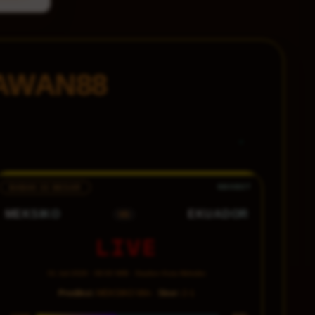
CAWAN88
BABAK 32 BESAR
MEKSIKO
EKUADOR
VS
LIVE
01 Juli 2026 · 08:00 WIB · Stadion Kota Meksiko
Prediksi:
MEKSIKO Win ·
Skor:
2-1