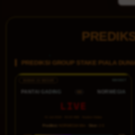
PREDIKS
PREDIKSI GROUP STAKE PIALA DUNI
BABAK 32 BESAR
PANTAI GADING
NORWEGIA
VS
LIVE
01 Juli 2026 · 00:00 WIB · Stadion Dallas
Prediksi:
NORWEGIA Win ·
Skor:
2-0