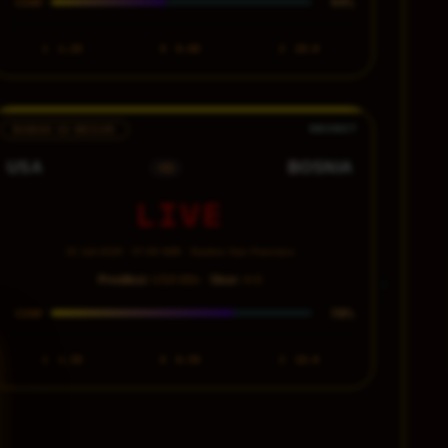
44%
CONF
1
1.28
X
8.00
2
20.0
BABAK 32 BESAR
USA
BOSNIA
VS
LIVE
02 Juli 2026 · 07:00 WIB · Stadion San Francisco
Prediksi:
USA Win ·
Skor:
4-0
70%
CONF
1
1.30
X
6.50
2
18.0