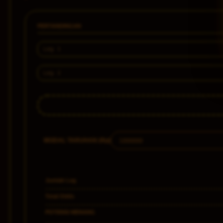
PERTANDINGAN
MODAL TARUHAN (Rp)
Jumlah Leg
Total Odds
POTENSI MENANG