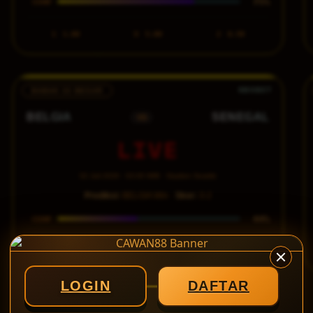
75%
CONF
1
1.60
X
5.00
2
6.50
BABAK 32 BESAR
BELGIA
SENEGAL
VS
LIVE
02 Juli 2026 · 03:00 WIB · Stadion Seattle
Prediksi:
BELGIA Win ·
Skor:
3-2
44%
CONF
1
1.45
X
4.20
2
7.00
LOGIN
DAFTAR