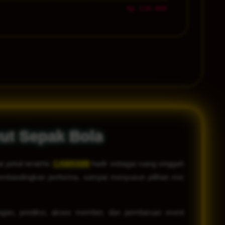
Rp 230.000
ut Sepak Bola
peluit terakhir.
CAWAN88
hadir sebagai ruang singgah
embandingkan performa, sampai menyusun pilihan mix
ingan, prediksi, akses member, dan pembaruan event