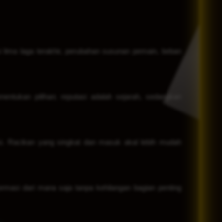
i lima laga terakhir, perubahan susunan pemain, beban
nentukan pilihan; reputasi adalah sejarah, sedangkan
nasi. Racikan yang singkat dan masuk akal lebih mudah
rmasi dari mana saja tanpa kehilangan bagian penting