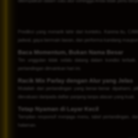
ditempatkan dalam satu alur sehingga Anda tidak perlu berp
Prediksi yang menarik lahir dari konteks. Karena itu, CA
jadwal, gaya bermain lawan, dan performa kandang maupun
Baca Momentum, Bukan Nama Besar
Tim unggulan tidak selalu datang dalam kondisi terbaik
pertandingan dimainkan hari ini.
Racik Mix Parlay dengan Alur yang Jelas
Mulailah dari pertandingan yang benar-benar dipahami, p
dievaluasi daripada daftar panjang tanpa alasan yang kuat.
Tetap Nyaman di Layar Kecil
Tampilan responsif menjaga menu, tabel pertandingan, d
halaman.