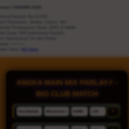
ormasi CAWAN88 2026:
inimal Deposit: Rp.10.000,-
enis Permainan: Sbobet, Casino, Slot
etode Pembayaran: Bank, QRIS, E-Wallet
ata Uang: IDR (Indonesian Rupiah)
am Operasional: 24 Jam Online
ating: ⭐⭐⭐⭐⭐
aftar Disini:
Klik Disini
ANGKA MAIN MIX PARLAY⚡ -
BIG CLUB MATCH
×