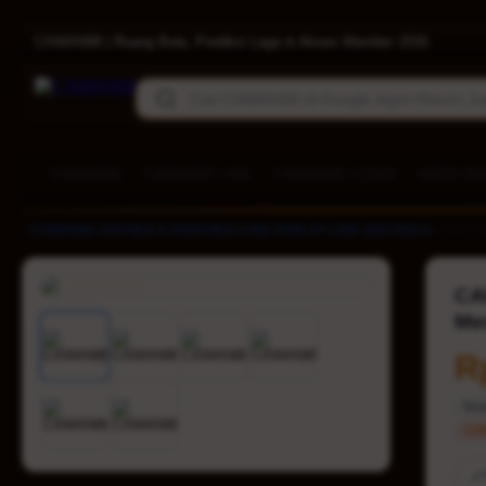
CAWAN88 | Ruang Bola, Prediksi Laga & Akses Member 2026
CAWAN88
CAWAN88 LINK
CAWAN88 LOGIN
AGEN BO
CAWAN88
-
JUDI BOLA
-
AGEN BOLA
-
MIX PARLAY
-
LINK JUDI BOLA
-
CAWAN88
CA
Me
R
Terj
CA