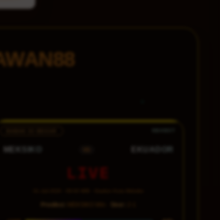
CAWAN88
BABAK 32 BESAR
MEKSIKO
EKUADOR
VS
LIVE
01 Juli 2026 · 08:00 WIB · Stadion Kota Meksiko
Prediksi:
MEKSIKO Win ·
Skor:
2-1