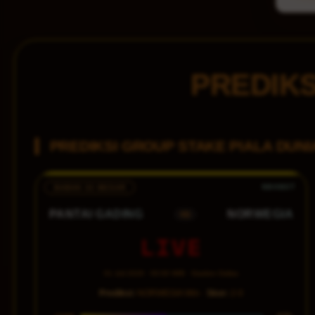
PREDIKS
PREDIKSI GROUP STAKE PIALA DUNI
BABAK 32 BESAR
PANTAI GADING
NORWEGIA
VS
LIVE
01 Juli 2026 · 00:00 WIB · Stadion Dallas
Prediksi:
NORWEGIA Win ·
Skor:
2-0