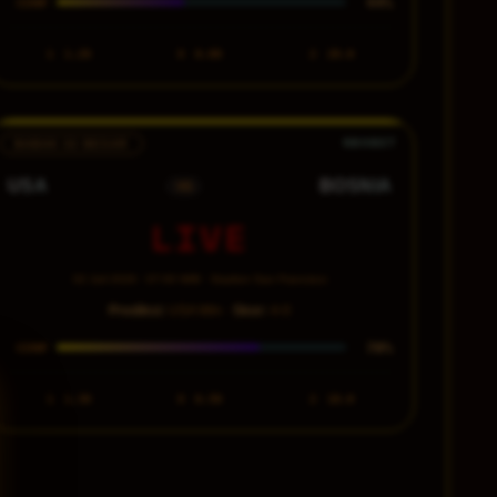
44%
CONF
1
1.28
X
8.00
2
20.0
BABAK 32 BESAR
USA
BOSNIA
VS
LIVE
02 Juli 2026 · 07:00 WIB · Stadion San Francisco
Prediksi:
USA Win ·
Skor:
4-0
70%
CONF
1
1.30
X
6.50
2
18.0