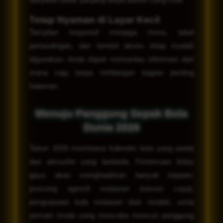
Tetap Nyaman di Layar Kecil
Tampilan responsif menjaga menu, tabel
pertandingan, dan tombol akses tetap mudah
digunakan. Anda dapat memantau informasi dari
mana saja tanpa kehilangan bagian penting
halaman.
Menuju Panggung Sepak Bola
Dunia 2026
Tahun 2026 membawa kalender bola yang padat
dan atmosfer yang berbeda. Pertemuan lintas
gaya akan menghadirkan banyak kejutan:
pressing agresif melawan transisi cepat,
penguasaan bola melawan blok rendah, serta
pemain muda yang mencoba mencuri panggung