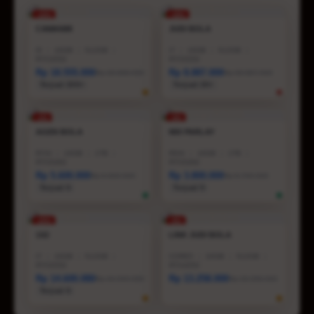
-10%
-18%
CAWAN88
JUDI BOLA
I5
|
16GB
|
512GB
|
I7
|
16GB
|
512GB
|
RTX3050
RTX5050
Rp 18.555.000
Rp 8.887.000
Rp 28.888.000
Rp 36.887.000
Terjual 200+
Terjual 20+
-1%
-3%
AGEN BOLA
MIX PARLAY
R7AI
|
16GB
|
1TB
|
R5AI
|
16GB
|
1TB
|
RTX5060
RTX5060
Rp 5.600.000
Rp 3.800.000
Rp 6.600.000
Rp 6.799.000
Terjual 6
Terjual 5
-25%
-5%
1X2
LINK JUDI BOLA
I7
|
16GB
|
512GB
|
CORE5
|
16GB
|
512GB
|
RTX5050
RTX4050
Rp 14.600.080
Rp 13.258.000
Rp 44.999.000
Rp 18.258.000
Terjual 6