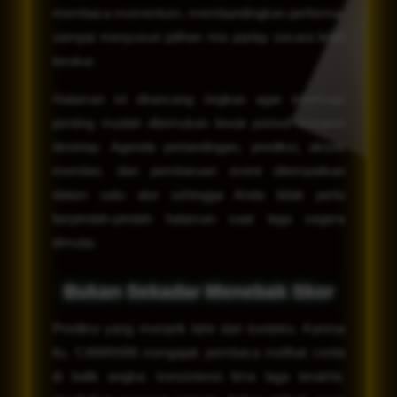
membaca momentum, membandingkan performa,
sampai menyusun pilihan mix parlay secara lebih
terukur.
Halaman ini dirancang ringkas agar informasi
penting mudah ditemukan lewat ponsel maupun
desktop. Agenda pertandingan, prediksi, akses
member, dan pembaruan event ditempatkan
dalam satu alur sehingga Anda tidak perlu
berpindah-pindah halaman saat laga segera
dimulai.
Bukan Sekadar Menebak Skor
Prediksi yang menarik lahir dari konteks. Karena
itu, CAWAN88 mengajak pembaca melihat cerita
di balik angka: konsistensi lima laga terakhir,