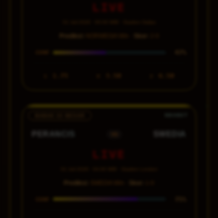
LIVE
01 Juli 2026 · 00:00 WIB · Stadion Dallas
Prediksi:
NORWEGIA Win ·
Skor:
2-0
47%
CONF
1.75
3.50
6.50
1
X
2
BABAK 32 BESAR
PERANCIS
SWEDIA
VS
LIVE
01 Juli 2026 · 04:00 WIB · Stadion London
Prediksi:
SWEDIA Win ·
Skor:
1-0
75%
CONF