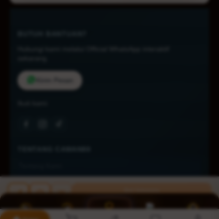
BUTUH BANTUAN?
Hubungi kami melalui Official WhatsApp interaktif
sekarang.
Kirim Pesan
Ikuti kami:
TENTANG CAWAN88
Tentang Kami
Kontak Kami
Lokasi Toko
Beli Sekarang
Rp 20.789.000
FAQ
TERNAK BOLA ©
2026
PT TERNAK-BOLA. All rights reserved.
PROMO
LOGIN
WHATSAPP
LIVE CHAT
DAFTAR
CAWAN88