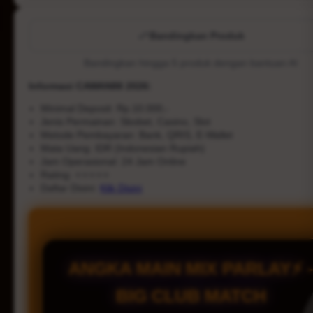
Bandingkan Produk
Bandingkan hingga 5 produk dengan bantuan AI
Informasi CAWAN88 2026:
Minimal Deposit: Rp.10.000,-
Jenis Permainan: Sbobet, Casino, Slot
Metode Pembayaran: Bank, QRIS, E-Wallet
Mata Uang: IDR (Indonesian Rupiah)
Jam Operasional: 24 Jam Online
Rating: ⭐⭐⭐⭐⭐
Daftar Disini:
Klik Disini
ANGKA MAIN MIX PARLAY⚡ -
BIG CLUB MATCH