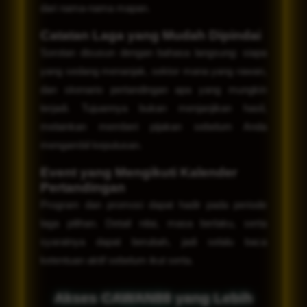
dari nama-nama mapan.
Catatan Laga yang Mudah Dipindai
Sorotan disusun dengan bahasa langsung: siapa
yang sedang menanjak, sektor mana yang rawan,
dan skenario pertandingan apa yang mungkin
terjadi. Tujuannya bukan menjanjikan hasil,
melainkan memberi pijakan sebelum Anda
mengambil keputusan.
Event yang Mengikuti Kalender
Pertandingan
Program dan promosi dapat hadir pada periode
laga pilihan. Detail nilai, masa berlaku, serta
syaratnya dapat berubah, jadi selalu baca
ketentuan aktif sebelum ikut serta.
Akses CAWAN88 yang Lebih