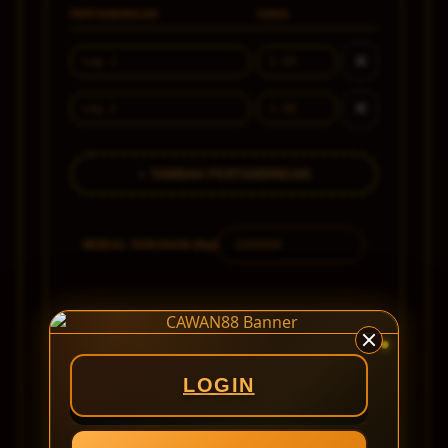
PERTANDINGAN
ODDS
✕
✕
+ TAMBAH PERTANDINGAN
MODAL TARUHAN (Rp)
Jumlah Leg
2
Total Odds
3.30
LOGIN
POTENSI MENANG
Rp 330.000
Profit Bersih
Rp 230.000