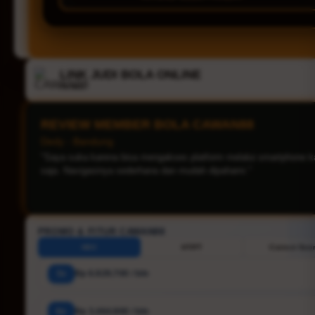
LINK JUDI BOLA ONLINE
Verified
REVIEW MEMBER BOLA CAWAN88
Agung - Tandem
"Proses login sangat cepat dan tampilannya mudah digunakan. Say
selalu mendapatkan informasi terbaru mengenai pertandingan sepa
dunia."
PROMO & FITUR CAWAN88
HDC
HT/FT
Correct Sco
3x
Rp 6.929.700 / bln
6x
Rp 3.464.900 / bln