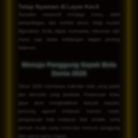
Tetap Nyaman di Layar Kecil
Tampilan responsif menjaga menu, tabel
pertandingan, dan tombol akses tetap mudah
digunakan. Anda dapat memantau informasi dari
mana saja tanpa kehilangan bagian penting
halaman.
Menuju Panggung Sepak Bola
Dunia 2026
Tahun 2026 membawa kalender bola yang padat
dan atmosfer yang berbeda. Pertemuan lintas
gaya akan menghadirkan banyak kejutan:
pressing agresif melawan transisi cepat,
penguasaan bola melawan blok rendah, serta
pemain muda yang mencoba mencuri panggung
dari nama-nama mapan.