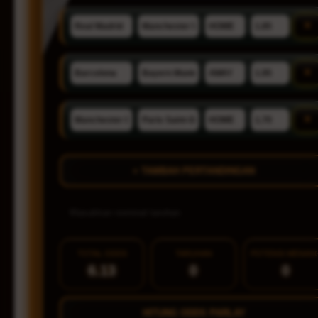
×
×
×
+ TAMBAH PERTANDINGAN
TOTAL ODDS
TARUHAN
POTENSI MENAN
6.13
0
0
HITUNG ODDS PARLAY