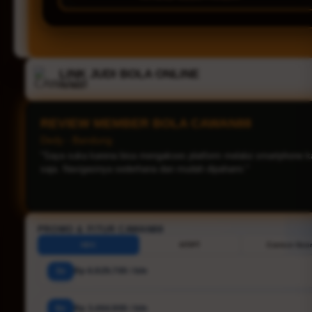
LINK JUDI BOLA ONLINE
Verified
REVIEW MEMBER BOLA CAWAN88
Dedy - Bandung
"Saya suka karena bisa mengakses platform melalui smartphone 
saja. Navigasinya sederhana dan mudah dipahami."
PROMO & FITUR CAWAN88
HDC
HT/FT
Correct Sco
3x
Rp 6.929.700 / bln
6x
Rp 3.464.900 / bln