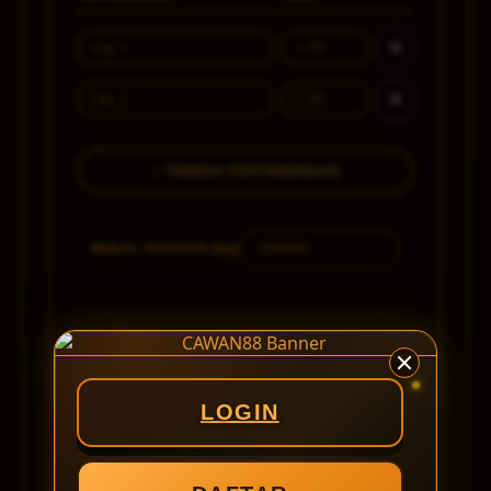
✕
✕
+ TAMBAH PERTANDINGAN
MODAL TARUHAN (Rp)
Jumlah Leg
2
Total Odds
3.30
LOGIN
POTENSI MENANG
Rp 330.000
Profit Bersih
Rp 230.000