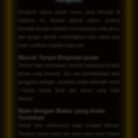
Gunakan hanya tautan resmi yang tersedia di
halaman ini. Simpan alamat utama, periksa
kembali domain sebelum memasukkan data akun,
dan jangan pernah membagikan kata sandi atau
kode verifikasi kepada siapa pun.
Masuk Tanpa Berputar-putar
Tombol login membawa member langsung ke jalur
akses yang tersedia. Jika ada pemeliharaan atau
gangguan jaringan, gunakan tautan alternatif resmi
—bukan tautan acak dari pesan yang tidak
dikenal.
Main dengan Batas yang Anda
Tentukan
Sepak bola seharusnya tetap menjadi hiburan.
Tetapkan batas waktu dan dana sejak awal, hindari