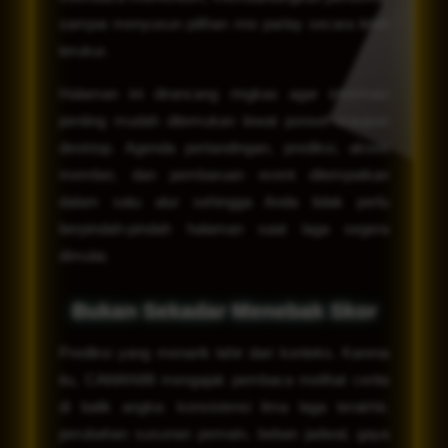
sampai menyusun pilihan mix parlay secara lebih
terukur.
Halaman ini dirancang ringkas agar informasi
penting mudah ditemukan lewat ponsel maupun
desktop. Agenda pertandingan, prediksi, akses
member, dan pembaruan event ditempatkan
dalam satu alur sehingga Anda tidak perlu
berpindah-pindah halaman saat laga segera
dimulai.
Bukan Sekadar Menebak Skor
Prediksi yang menarik lahir dari konteks. Karena
itu, CAWAN88 mengajak pembaca melihat cerita
di balik angka: konsistensi lima laga terakhir,
perubahan susunan pemain, beban jadwal, gaya