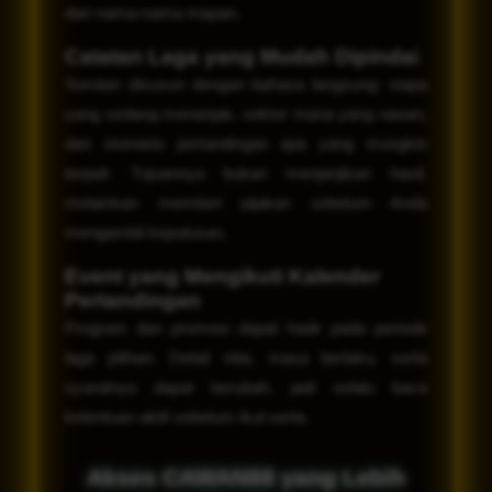
dari nama-nama mapan.
Catatan Laga yang Mudah Dipindai
Sorotan disusun dengan bahasa langsung: siapa
yang sedang menanjak, sektor mana yang rawan,
dan skenario pertandingan apa yang mungkin
terjadi. Tujuannya bukan menjanjikan hasil,
melainkan memberi pijakan sebelum Anda
mengambil keputusan.
Event yang Mengikuti Kalender
Pertandingan
Program dan promosi dapat hadir pada periode
laga pilihan. Detail nilai, masa berlaku, serta
syaratnya dapat berubah, jadi selalu baca
ketentuan aktif sebelum ikut serta.
Akses CAWAN88 yang Lebih