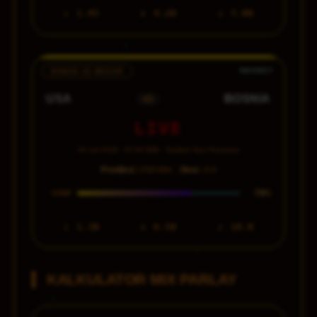
1.45
4.20
7.00
1
X
2
BABAK 32 BESAR
USA
BOSNIA
VS
LIVE
02 Juli 2026 · 07:00 WIB · Stadion San Francisco
Prediksi:
USA Win ·
Skor:
4-0
70%
CONF
1.30
6.50
18.0
1
X
2
KALKULATOR MIX PARLAY