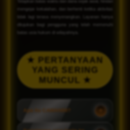
Tetapkan batas waktu dan dana sejak awal, hindari
mengejar kekalahan, dan berhenti ketika aktivitas
tidak lagi terasa menyenangkan. Layanan hanya
ditujukan bagi pengguna yang telah memenuhi
batas usia hukum di wilayahnya.
★ PERTANYAAN
YANG SERING
MUNCUL ★
Apa itu CAWAN88?