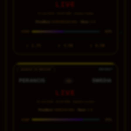
LIVE
01 Juli 2026 · 00:00 WIB · Stadion Dallas
Prediksi:
NORWEGIA Win ·
Skor:
2-0
47%
CONF
1.75
3.50
6.50
1
X
2
BABAK 32 BESAR
PERANCIS
SWEDIA
VS
LIVE
01 Juli 2026 · 04:00 WIB · Stadion London
Prediksi:
SWEDIA Win ·
Skor:
1-0
75%
CONF