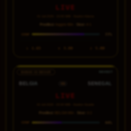
LIVE
01 Juli 2026 · 23:00 WIB · Stadion Atlanta
Prediksi:
Inggris Win ·
Skor:
4-1
77%
CONF
1.65
3.80
5.00
1
X
2
BABAK 32 BESAR
BELGIA
SENEGAL
VS
LIVE
02 Juli 2026 · 03:00 WIB · Stadion Seattle
Prediksi:
BELGIA Win ·
Skor:
3-2
44%
CONF