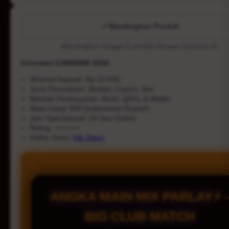
Bandingkan Produk
Bandingkan hingga 5 produk dengan bantuan AI
Informasi CAWAN88 2026:
Minimal Deposit: Rp.10.000,-
Jenis Permainan: Sbobet, Casino, Slot
Metode Pembayaran: Bank, QRIS, E-Wallet
Mata Uang: IDR (Indonesian Rupiah)
Jam Operasional: 24 Jam Online
Rating: ⭐⭐⭐⭐⭐
Daftar Disini:
Klik Disini
ANGKA MAIN MIX PARLAY⚡ -
BIG CLUB MATCH