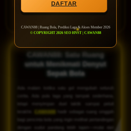
DAFTAR
AGEN PIALA DUNIA &
CAWAN88
© 2026
CAWAN88 | Ruang Bola, Prediksi Laga & Akses Member 2026
© COPYRIGHT 2026 SEO HNST | CAWAN88
CAWAN88: Satu Ruang
untuk Menikmati Denyut
Sepak Bola
Ada malam ketika satu gol mengubah seluruh
cerita. Ada pula laga yang tampak sederhana,
tetapi menyimpan duel taktik sampai peluit
terakhir.
CAWAN88
hadir sebagai ruang singgah
bagi pencinta bola yang ingin melihat pertandingan
dengan sudut pandang lebih tajam—mulai dari