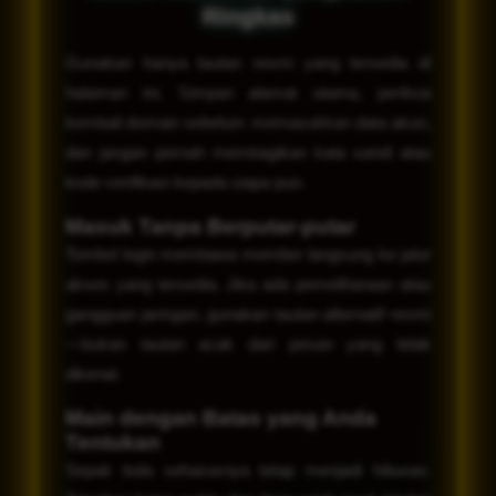
Ringkas
Gunakan hanya tautan resmi yang tersedia di
halaman ini. Simpan alamat utama, periksa
kembali domain sebelum memasukkan data akun,
dan jangan pernah membagikan kata sandi atau
kode verifikasi kepada siapa pun.
Masuk Tanpa Berputar-putar
Tombol login membawa member langsung ke jalur
akses yang tersedia. Jika ada pemeliharaan atau
gangguan jaringan, gunakan tautan alternatif resmi
—bukan tautan acak dari pesan yang tidak
dikenal.
Main dengan Batas yang Anda
Tentukan
Sepak bola seharusnya tetap menjadi hiburan.