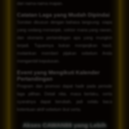
dari nama-nama mapan.
Catatan Laga yang Mudah Dipindai
Sorotan disusun dengan bahasa langsung: siapa
yang sedang menanjak, sektor mana yang rawan,
dan skenario pertandingan apa yang mungkin
terjadi. Tujuannya bukan menjanjikan hasil,
melainkan memberi pijakan sebelum Anda
mengambil keputusan.
Event yang Mengikuti Kalender
Pertandingan
Program dan promosi dapat hadir pada periode
laga pilihan. Detail nilai, masa berlaku, serta
syaratnya dapat berubah, jadi selalu baca
ketentuan aktif sebelum ikut serta.
Akses CAWAN88 yang Lebih