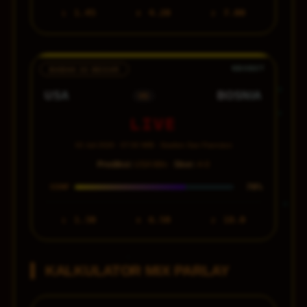
1.45
4.20
7.00
1
X
2
BABAK 32 BESAR
USA
BOSNIA
VS
LIVE
02 Juli 2026 · 07:00 WIB · Stadion San Francisco
Prediksi:
USA Win ·
Skor:
4-0
70%
CONF
1.30
6.50
18.0
1
X
2
KALKULATOR MIX PARLAY