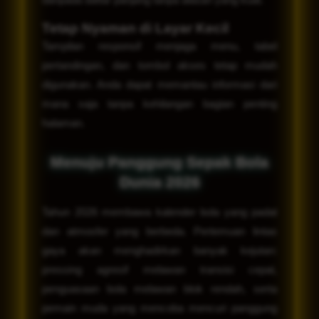
Tetap Nyaman di Layar Kecil
Tampilan responsif menjaga menu, tabel
pertandingan, dan tombol akses tetap mudah
digunakan. Anda dapat memantau informasi dari
mana saja tanpa kehilangan bagian penting
halaman.
Menuju Panggung Sepak Bola
Dunia 2026
Tahun 2026 membawa kalender bola yang padat
dan atmosfer yang berbeda. Pertemuan lintas
gaya akan menghadirkan banyak kejutan:
pressing agresif melawan transisi cepat,
penguasaan bola melawan blok rendah, serta
pemain muda yang mencoba mencuri panggung