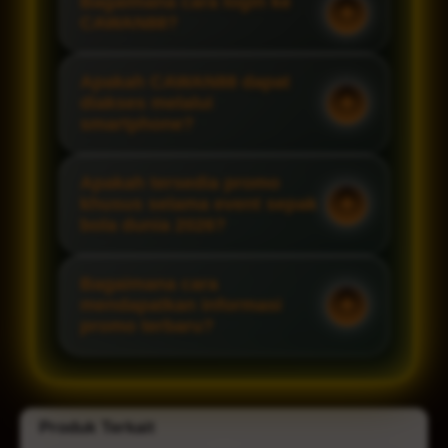
Bagaimana cara login ke
CAWAN88?
Apakah CAWAN88 dapat
diakses melalui
smartphone?
Apakah tersedia promo
khusus selama event sepak
bola dunia 2026?
Bagaimana cara
mendapatkan informasi
promo terbaru?
Produk Terkait