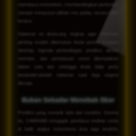
membaca momentum, membandingkan performa,
sampai menyusun pilihan mix parlay secara lebih
terukur.
Halaman ini dirancang ringkas agar informasi
penting mudah ditemukan lewat ponsel maupun
desktop. Agenda pertandingan, prediksi, akses
member, dan pembaruan event ditempatkan
dalam satu alur sehingga Anda tidak perlu
berpindah-pindah halaman saat laga segera
dimulai.
Bukan Sekadar Menebak Skor
Prediksi yang menarik lahir dari konteks. Karena
itu, CAWAN88 mengajak pembaca melihat cerita
di balik angka: konsistensi lima laga terakhir,