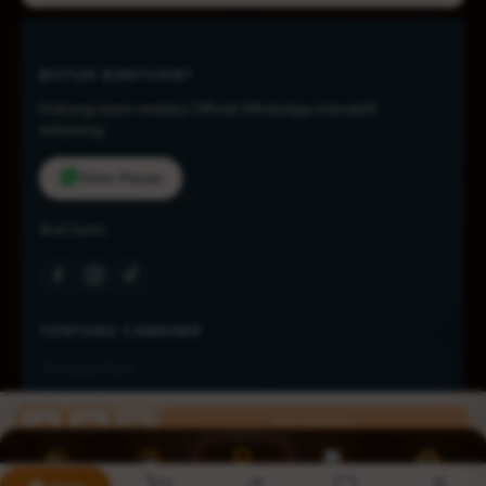
BUTUH BANTUAN?
Hubungi kami melalui Official WhatsApp interaktif
sekarang.
Kirim Pesan
Ikuti kami:
TENTANG CAWAN88
Tentang Kami
Kontak Kami
Lokasi Toko
Beli Sekarang
Rp 20.789.000
FAQ
TERNAK BOLA ©
2026
PT TERNAK-BOLA. All rights reserved.
PROMO
LOGIN
WHATSAPP
LIVE CHAT
DAFTAR
CAWAN88