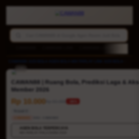
CAWAN88
CAWAN88 LINK
CAWAN88 LOGIN
AGEN B
CAWAN88
-
JUDI BOLA
-
AGEN BOLA
-
MIX PARLAY
-
LINK JUDI BOLA
-
CAWAN88 | Ruang Bola, Prediksi Laga & Akses Member 2026
1/6
CAWAN88 | Ruang Bola, Prediksi Laga & Ak
Member 2026
Rp 10.000
Rp 50.000
-88%
Terjual 2
CAWAN88
SKU:
CAWAN88
AGEN BOLA TERPERCAYA
💳
MIX PARLAY PIALA DUNIA 2026