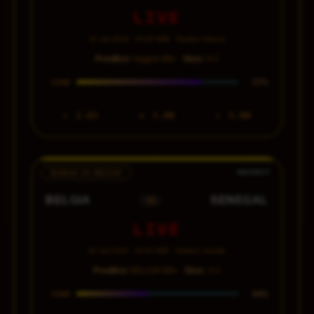
LIVE
01 Juli 2026 · 23:00 WIB · Stadion Atlanta
Prediksi:
Inggris Win ·
Skor:
4-1
77%
CONF
1.65
3.80
5.00
1
X
2
BABAK 32 BESAR
BELGIA
SENEGAL
VS
LIVE
02 Juli 2026 · 03:00 WIB · Stadion Seattle
Prediksi:
BELGIA Win ·
Skor:
3-2
44%
CONF