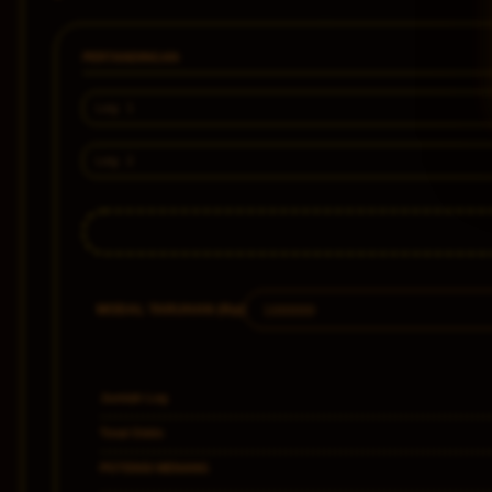
PERTANDINGAN
MODAL TARUHAN (Rp)
Jumlah Leg
Total Odds
POTENSI MENANG