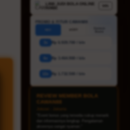
LINK JUDI BOLA ONLINE
Info
Verified
PROMO & FITUR CAWAN88
Correct
HDC
HT/FT
Score
3x
Rp 6.929.700 / bln
6x
Rp 3.464.900 / bln
12x
Rp 1.732.500 / bln
REVIEW MEMBER BOLA
CAWAN88
Dedy - Bandung
"Saya suka karena bisa mengakses
platform melalui smartphone kapan saja.
Navigasinya sederhana dan mudah