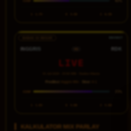
47%
CONF
1
1.75
X
3.50
2
6.50
BABAK 32 BESAR
INGGRIS
RDK
VS
LIVE
01 Juli 2026 · 23:00 WIB · Stadion Atlanta
Prediksi:
Inggris Win ·
Skor:
4-1
77%
CONF
1
1.65
X
3.80
2
5.00
KALKULATOR MIX PARLAY