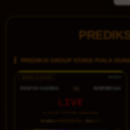
PREDIKS
PREDIKSI GROUP STAKE PIALA DUNI
BABAK 32 BESAR
PANTAI GADING
NORWEGIA
VS
LIVE
01 Juli 2026 · 00:00 WIB · Stadion Dallas
Prediksi:
NORWEGIA Win ·
Skor:
2-0