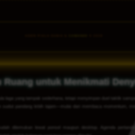
AGEN PIALA DUNIA &
CAWAN88
© 2026
 Ruang untuk Menikmati Deny
la laga yang tampak sederhana, tetapi menyimpan duel taktik sampai 
ngan sudut pandang lebih tajam—mulai dari membaca momentum, m
 mudah ditemukan lewat ponsel maupun desktop. Agenda pertand