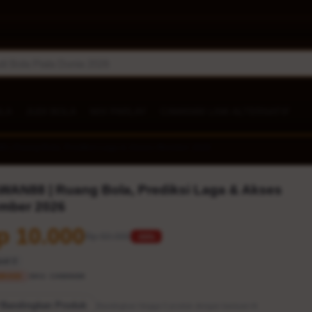
LA
JUDI BOLA
MIX PARLAY
CAWAN88 LINK ALTERNATIF
 | Ruang Bola, Prediksi Laga & Akses Member 2026
WAN88 | Ruang Bola, Prediksi Laga & Akses
mber 2026
p 10.000
Rp 50.000
-88%
ual 2
WAN88
SKU:
CAWAN88
Bandingkan Produk
Bandingkan hingga 5 produk dengan bantuan AI