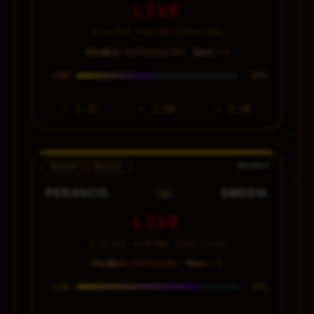
LIVE
01 Juli 2026 · 00:00 WIB · Stadion Dallas
Prediksi:
NORWEGIA Win ·
Skor:
2-0
47%
CONF
1.75
3.50
6.50
1
X
2
BABAK 32 BESAR
PERANCIS
SWEDIA
VS
LIVE
01 Juli 2026 · 04:00 WIB · Stadion London
Prediksi:
SWEDIA Win ·
Skor:
1-0
75%
CONF