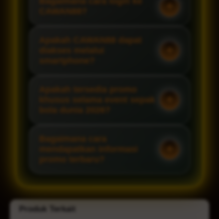
Bagaimana cara login ke
CAWAN88?
Apakah CAWAN88 dapat
diakses melalui
smartphone?
Apakah tersedia promo
khusus selama event sepak
bola dunia 2026?
Bagaimana cara
mendapatkan informasi
promo terbaru?
Produk Terkait