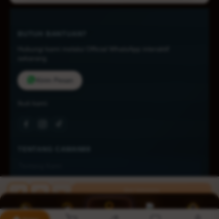
BUTUH BANTUAN?
Hubungi kami melalui Official WhatsApp interaktif
sekarang.
Kirim Pesan
Ikuti kami:
TENTANG CAWAN88
Tentang Kami
Kontak Kami
Lokasi Toko
Beli Sekarang
Rp 20.789.000
FAQ
TERNAK BOLA ©
2026
PT TERNAK-BOLA. All rights reserved.
PROMO
LOGIN
WHATSAPP
LIVE CHAT
DAFTAR
CAWAN88