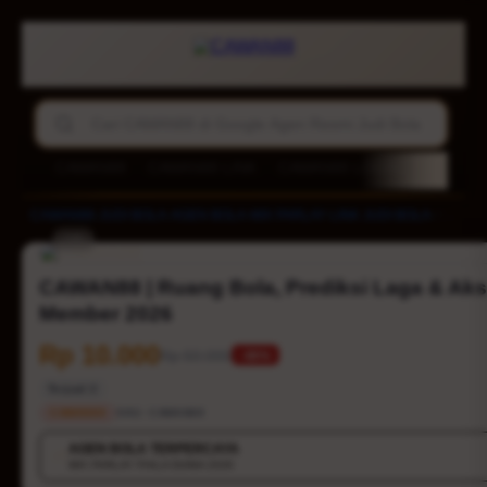
CAWAN88
CAWAN88 LINK
CAWAN88 LOGIN
AGEN B
CAWAN88
-
JUDI BOLA
-
AGEN BOLA
-
MIX PARLAY
-
LINK JUDI BOLA
-
CAWAN88 | Ruang Bola, Prediksi Laga & Akses Member 2026
1/6
CAWAN88 | Ruang Bola, Prediksi Laga & Ak
Member 2026
Rp 10.000
Rp 50.000
-88%
Terjual 2
CAWAN88
SKU:
CAWAN88
AGEN BOLA TERPERCAYA
💳
MIX PARLAY PIALA DUNIA 2026