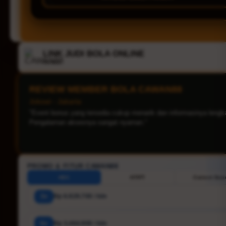
LINK JUDI BOLA ONLINE
Verified
REVIEW MEMBER BOLA CAWAN88
Dedy - Bandung
"Saya suka karena bisa mengakses platform melalui smartphone 
saja. Navigasinya sederhana dan mudah dipahami."
PROMO & FITUR CAWAN88
HDC
HT/FT
Correct Sco
3x
Rp 6.929.700 / bln
6x
Rp 3.464.900 / bln