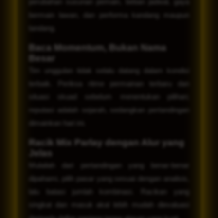
perubahan susunan pemain, beban jadwal, gaya
bermain lawan, dan performa kandang maupun
tandang.
Baca Momentum, Bukan Nama
Besar
Tim unggulan tidak selalu datang dalam kondisi
terbaik. Periksa ritme permainan terbaru dan
situasi skuad sebelum menentukan pilihan;
reputasi adalah sejarah, sedangkan pertandingan
dimainkan hari ini.
Racik Mix Parlay dengan Alur yang
Jelas
Mulailah dari pertandingan yang benar-benar
dipahami, pilih pasar yang sesuai dengan analisis,
lalu batasi jumlah kombinasi. Racikan yang
singkat dan masuk akal lebih mudah dievaluasi
daripada daftar panjang tanpa alasan yang kuat.