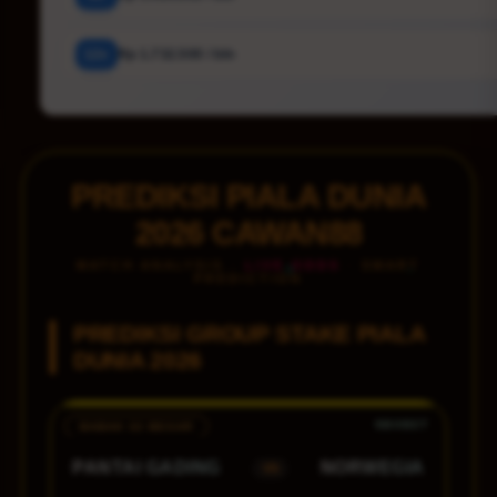
12x
Rp 1.732.500 / bln
PREDIKSI PIALA DUNIA
2026 CAWAN88
MATCH ANALYSIS ·
LIVE ODDS
· SMART
PREDICTION
PREDIKSI GROUP STAKE PIALA
DUNIA 2026
BABAK 32 BESAR
PANTAI GADING
NORWEGIA
VS