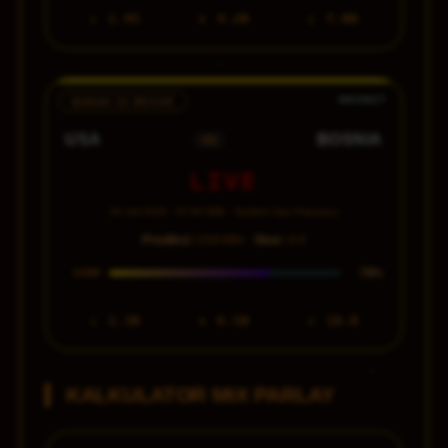
1.45
4.20
7.00
1
X
2
BABAK 32 BESAR
USA
BOSNIA
VS
LIVE
02 Juli 2026 · 07:00 WIB · Stadion San Francisco
Prediksi:
USA Win ·
Skor:
4-0
70%
CONF
1.30
6.50
18.0
1
X
2
KALKULATOR MIX PARLAY