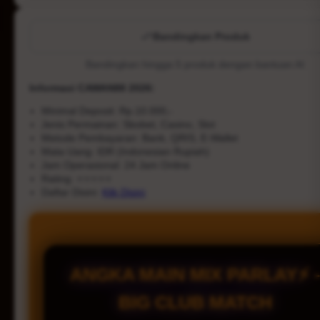
Bandingkan Produk
Bandingkan hingga 5 produk dengan bantuan AI
Informasi CAWAN88 2026:
Minimal Deposit: Rp.10.000,-
Jenis Permainan: Sbobet, Casino, Slot
Metode Pembayaran: Bank, QRIS, E-Wallet
Mata Uang: IDR (Indonesian Rupiah)
Jam Operasional: 24 Jam Online
Rating: ⭐⭐⭐⭐⭐
Daftar Disini:
Klik Disini
ANGKA MAIN MIX PARLAY⚡ -
BIG CLUB MATCH