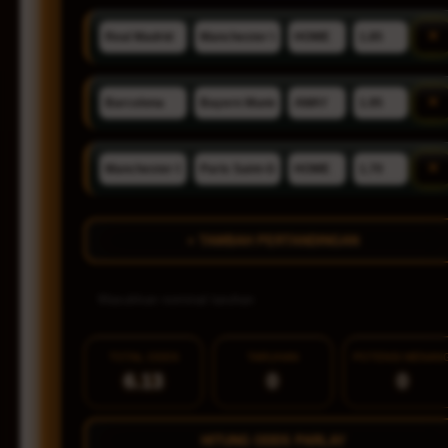
×
×
×
+ TAMBAH PERTANDINGAN
TOTAL ODDS
TARUHAN
POTENSI MENAN
6.13
0
0
HITUNG ODDS PARLAY