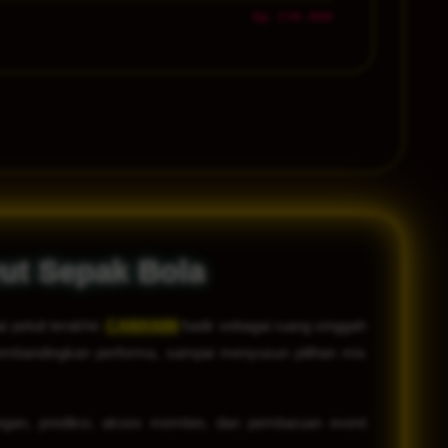
Rp 230.000
ut Sepak Bola
peluit terakhir.
CAWAN88
hadir sebagai ruang singgah
embandingkan performa, sampai menyusun pilihan mix
ingan, prediksi, akses member, dan pembaruan event