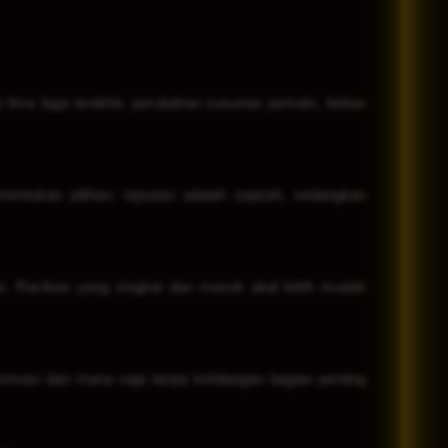
i lima laga terakhir, perubahan susunan pemain, beban
nentukan pilihan; reputasi adalah sejarah, sedangkan
nasi. Racikan yang singkat dan masuk akal lebih mudah
rmasi dari mana saja tanpa kehilangan bagian penting