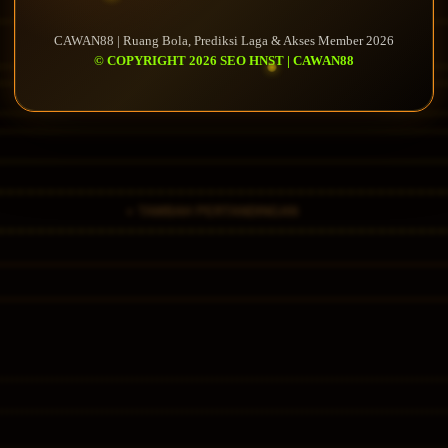
CAWAN88 | Ruang Bola, Prediksi Laga & Akses Member 2026
© COPYRIGHT 2026 SEO HNST | CAWAN88
+ TAMBAH PERTANDINGAN