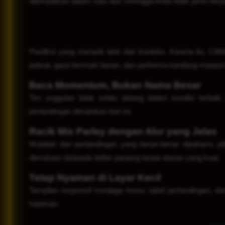
ditempatkan dalam satu alur sehingga Anda tidak perlu berp
Prediksi yang menarik lahir dari konteks. Karena itu, CA
jadwal, gaya bermain lawan, dan performa kandang maupun
Baca Momentum, Bukan Nama Besar
Tim unggulan tidak selalu datang dalam kondisi terbaik
pertandingan dimainkan hari ini.
Racik Mix Parlay dengan Alur yang Jelas
Mulailah dari pertandingan yang benar-benar dipahami, p
dievaluasi daripada daftar panjang tanpa alasan yang kuat.
Tetap Nyaman di Layar Kecil
Tampilan responsif menjaga menu, tabel pertandingan, d
halaman.