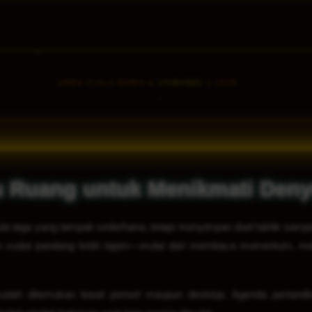
AGEN PIALA DUNIA &
CAWAN88
© 2026
 Ruang untuk Menikmati Deny
la laga yang tampak sederhana, tetapi menyimpan duel taktik sampai 
ngan sudut pandang lebih tajam—mulai dari membaca momentum, m
 mudah ditemukan lewat ponsel maupun desktop. Agenda pertand