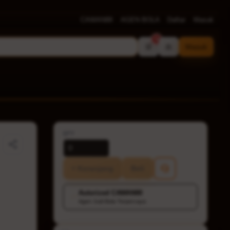
CAWAN88
AGEN BOLA
Daftar
Masuk
0
🛒
⚖️
Masuk
QTY
+ Keranjang
Beli
Autorized CAWAN88
💳
Agen Judi Bola Terpercaya