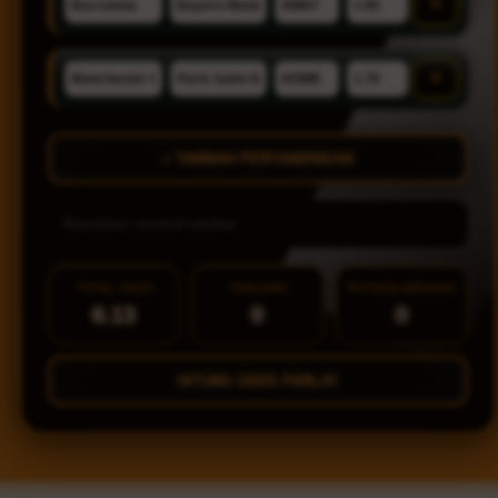
×
×
+ TAMBAH PERTANDINGAN
TOTAL ODDS
TARUHAN
POTENSI MENANG
6.13
0
0
HITUNG ODDS PARLAY