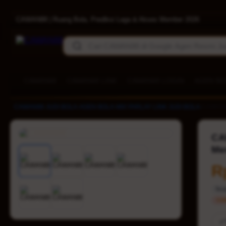
CAWAN88 | Ruang Bola, Prediksi Laga & Akses Member 2026
CAWAN88
CAWAN88 LINK
CAWAN88 LOGIN
AGEN BO
CAWAN88
-
JUDI BOLA
-
AGEN BOLA
-
MIX PARLAY
-
LINK JUDI BOLA
-
CAWAN88
CA
Me
R
Terj
CA