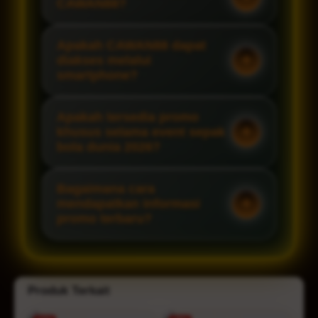
CAWAN88?
Apakah CAWAN88 dapat
diakses melalui
smartphone?
Apakah tersedia promo
khusus selama event sepak
bola dunia 2026?
Bagaimana cara
mendapatkan informasi
promo terbaru?
Produk Terkait