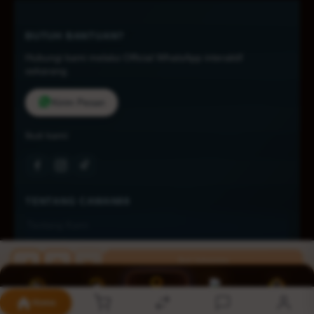
BUTUH BANTUAN?
Hubungi kami melalui Official WhatsApp interaktif
sekarang.
Kirim Pesan
Ikuti kami:
TENTANG CAWAN88
Tentang Kami
Kontak Kami
Lokasi Toko
Beli Sekarang
Rp 20.789.000
FAQ
TERNAK BOLA ©
2026
PT TERNAK-BOLA. All rights reserved.
PROMO
LOGIN
WHATSAPP
LIVE CHAT
DAFTAR
CAWAN88
Home