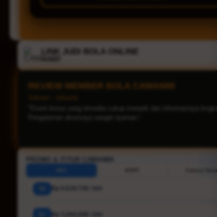
LINK JUDI BOLA ONLINE
Verified
REVIEW MEMBER BOLA CAWAN88
Dedy - Bandung
"Saya suka karena bisa mengakses platform melalui smartphone 
saja. Navigasinya sederhana dan mudah dipahami."
PROMO & FITUR CAWAN88
HDC
HT/FT
Correct Sco
3x
Rp 6.929.700 / bln
6x
Rp 3.464.900 / bln