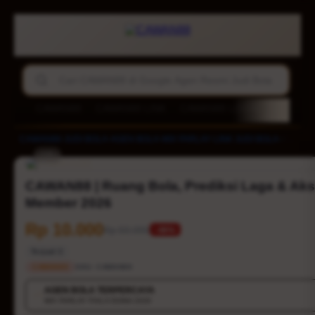
CAWAN88
CAWAN88 LINK
CAWAN88 LOGIN
AGEN B
CAWAN88
-
JUDI BOLA
-
AGEN BOLA
-
MIX PARLAY
-
LINK JUDI BOLA
-
CAWAN88 | Ruang Bola, Prediksi Laga & Akses Member 2026
1/6
CAWAN88 | Ruang Bola, Prediksi Laga & Ak
Member 2026
Rp 10.000
Rp 50.000
-88%
Terjual 2
CAWAN88
SKU:
CAWAN88
AGEN BOLA TERPERCAYA
💳
MIX PARLAY PIALA DUNIA 2026