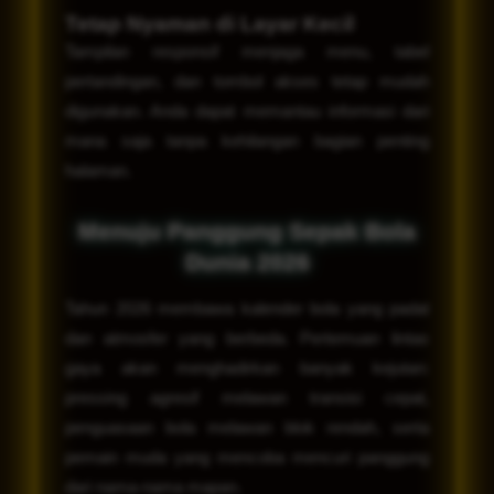
Tetap Nyaman di Layar Kecil
Tampilan responsif menjaga menu, tabel
pertandingan, dan tombol akses tetap mudah
digunakan. Anda dapat memantau informasi dari
mana saja tanpa kehilangan bagian penting
halaman.
Menuju Panggung Sepak Bola
Dunia 2026
Tahun 2026 membawa kalender bola yang padat
dan atmosfer yang berbeda. Pertemuan lintas
gaya akan menghadirkan banyak kejutan:
pressing agresif melawan transisi cepat,
penguasaan bola melawan blok rendah, serta
pemain muda yang mencoba mencuri panggung
dari nama-nama mapan.