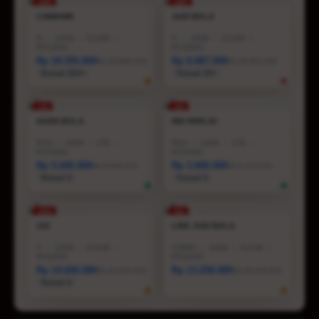
-10%
-18%
CAWAN88
JUDI BOLA
I5
|
16GB
|
512GB
|
I7
|
16GB
|
512GB
|
RTX3050
RTX5050
Rp 18.555.000
Rp 8.887.000
Rp 28.888.000
Rp 36.887.000
Terjual 200+
Terjual 20+
-1%
-3%
AGEN BOLA
MIX PARLAY
R7AI
|
16GB
|
1TB
|
R5AI
|
16GB
|
1TB
|
RTX5060
RTX5060
Rp 5.600.000
Rp 3.800.000
Rp 6.600.000
Rp 6.799.000
Terjual 6
Terjual 5
-25%
-5%
1X2
LINK JUDI BOLA
I7
|
16GB
|
512GB
|
CORE5
|
16GB
|
512GB
|
RTX5050
RTX4050
Rp 14.600.080
Rp 13.258.000
Rp 44.999.000
Rp 18.258.000
Terjual 6