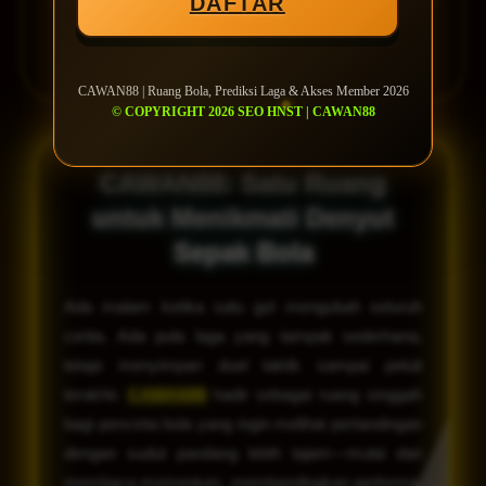
DAFTAR
AGEN PIALA DUNIA &
CAWAN88
© 2026
CAWAN88 | Ruang Bola, Prediksi Laga & Akses Member 2026
© COPYRIGHT 2026 SEO HNST | CAWAN88
CAWAN88: Satu Ruang
untuk Menikmati Denyut
Sepak Bola
Ada malam ketika satu gol mengubah seluruh
cerita. Ada pula laga yang tampak sederhana,
tetapi menyimpan duel taktik sampai peluit
terakhir.
CAWAN88
hadir sebagai ruang singgah
bagi pencinta bola yang ingin melihat pertandingan
dengan sudut pandang lebih tajam—mulai dari
membaca momentum, membandingkan performa,