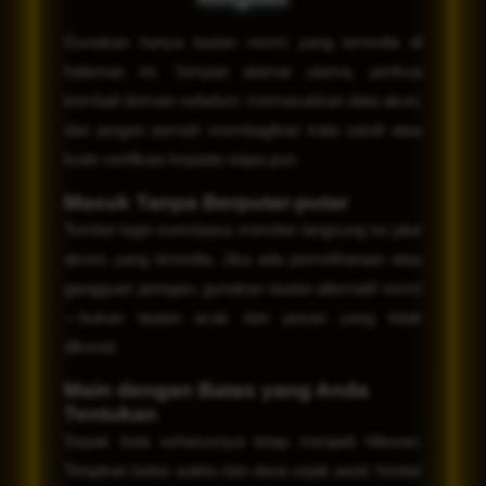
Gunakan hanya tautan resmi yang tersedia di
halaman ini. Simpan alamat utama, periksa
kembali domain sebelum memasukkan data akun,
dan jangan pernah membagikan kata sandi atau
kode verifikasi kepada siapa pun.
Masuk Tanpa Berputar-putar
Tombol login membawa member langsung ke jalur
akses yang tersedia. Jika ada pemeliharaan atau
gangguan jaringan, gunakan tautan alternatif resmi
—bukan tautan acak dari pesan yang tidak
dikenal.
Main dengan Batas yang Anda
Tentukan
Sepak bola seharusnya tetap menjadi hiburan.
Tetapkan batas waktu dan dana sejak awal, hindari