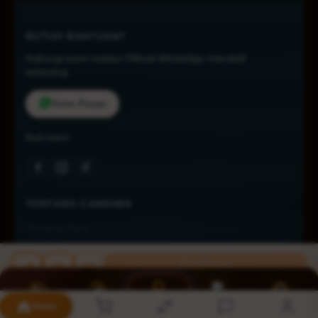
BUTUH BANTUAN?
Hubungi kami melalui Official WhatsApp interaktif
sekarang.
Kirim Pesan
Ikuti kami:
TENTANG CAWAN88
Tentang Kami
Kontak Kami
Lokasi Toko
Beli Sekarang
Rp 20.789.000
FAQ
TERNAK BOLA ©
2026
PT TERNAK-BOLA. All rights reserved.
PROMO
LOGIN
WHATSAPP
LIVE CHAT
DAFTAR
CAWAN88
Home