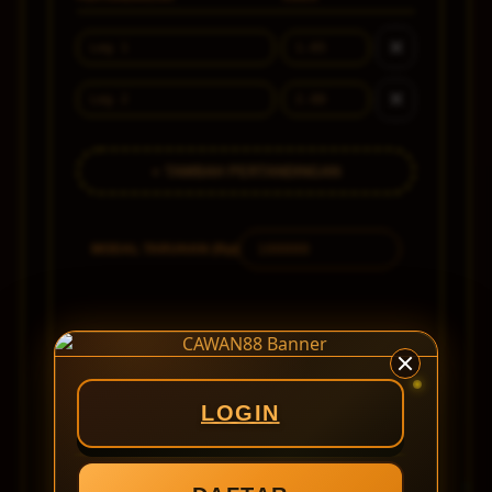
✕
✕
+ TAMBAH PERTANDINGAN
MODAL TARUHAN (Rp)
Jumlah Leg
2
Total Odds
3.30
LOGIN
POTENSI MENANG
Rp 330.000
Profit Bersih
Rp 230.000