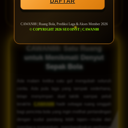
DAFTAR
AGEN PIALA DUNIA &
CAWAN88
© 2026
CAWAN88 | Ruang Bola, Prediksi Laga & Akses Member 2026
© COPYRIGHT 2026 SEO HNST | CAWAN88
CAWAN88: Satu Ruang
untuk Menikmati Denyut
Sepak Bola
Ada malam ketika satu gol mengubah seluruh
cerita. Ada pula laga yang tampak sederhana,
tetapi menyimpan duel taktik sampai peluit
terakhir.
CAWAN88
hadir sebagai ruang singgah
bagi pencinta bola yang ingin melihat pertandingan
dengan sudut pandang lebih tajam—mulai dari
membaca momentum, membandingkan performa,