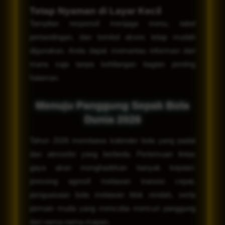
Tetap Nyaman di Layar Kecil
Tampilan responsif menjaga menu, tabel
pertandingan, dan tombol akses tetap mudah
digunakan. Anda dapat memantau informasi dari
mana saja tanpa kehilangan bagian penting
halaman.
Menuju Panggung Sepak Bola
Dunia 2026
Tahun 2026 membawa kalender bola yang padat
dan atmosfer yang berbeda. Pertemuan lintas
gaya akan menghadirkan banyak kejutan:
pressing agresif melawan transisi cepat,
penguasaan bola melawan blok rendah, serta
pemain muda yang mencoba mencuri panggung
dari nama-nama mapan.