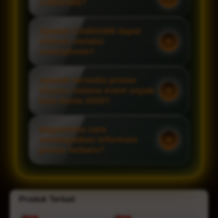
CAWAN88?
Apakah CAWAN88 dapat
diakses melalui
smartphone?
Apakah tersedia promo
khusus selama event sepak
bola dunia 2026?
Bagaimana cara
mendapatkan informasi
promo terbaru?
Produk Terkait