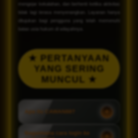
mengejar kekalahan, dan berhenti ketika aktivitas
tidak lagi terasa menyenangkan. Layanan hanya
ditujukan bagi pengguna yang telah memenuhi
batas usia hukum di wilayahnya.
★ PERTANYAAN
YANG SERING
MUNCUL ★
Apa itu CAWAN88?
Bagaimana cara login ke