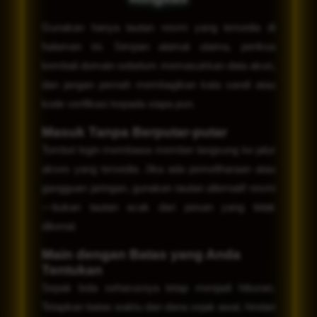
Gunakan hanya tautan resmi yang tersedia di
halaman ini. Simpan alamat utama, periksa
kembali domain sebelum memasukkan data akun,
dan jangan pernah membagikan kata sandi atau
kode verifikasi kepada siapa pun.
Masuk Tanpa Berputar-putar
Tombol login membawa member langsung ke jalur
akses yang tersedia. Jika ada pemeliharaan atau
gangguan jaringan, gunakan tautan alternatif resmi
—bukan tautan acak dari pesan yang tidak
dikenal.
Main dengan Batas yang Anda
Tentukan
Sepak bola seharusnya tetap menjadi hiburan.
Tetapkan batas waktu dan dana sejak awal, hindari