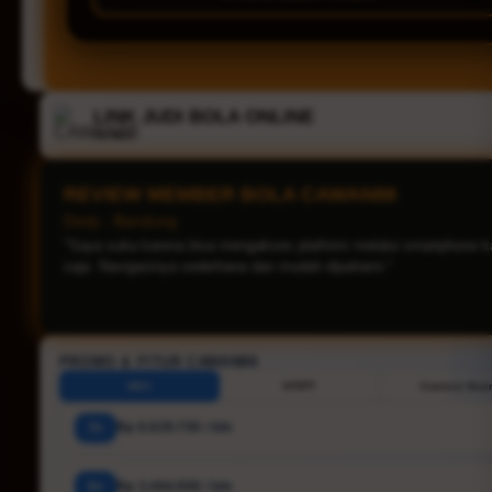
LINK JUDI BOLA ONLINE
Verified
REVIEW MEMBER BOLA CAWAN88
Dedy - Bandung
"Saya suka karena bisa mengakses platform melalui smartphone 
saja. Navigasinya sederhana dan mudah dipahami."
PROMO & FITUR CAWAN88
HDC
HT/FT
Correct Sco
3x
Rp 6.929.700 / bln
6x
Rp 3.464.900 / bln