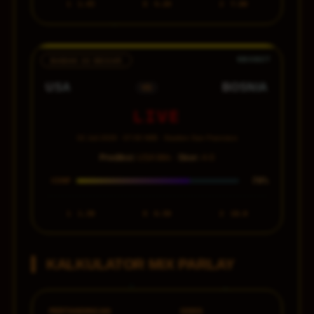
1
1.45
X
4.20
2
7.00
BABAK 32 BESAR
USA
BOSNIA
VS
LIVE
02 Juli 2026 · 07:00 WIB · Stadion San Francisco
Prediksi:
USA Win ·
Skor:
4-0
70%
CONF
1
1.30
X
6.50
2
18.0
KALKULATOR MIX PARLAY
PERTANDINGAN
ODDS